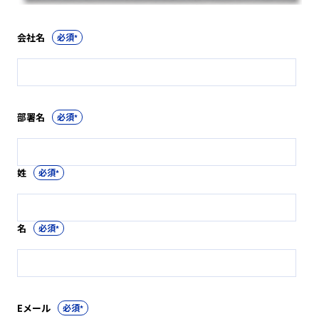
会社名
*
部署名
*
姓
*
名
*
Eメール
*