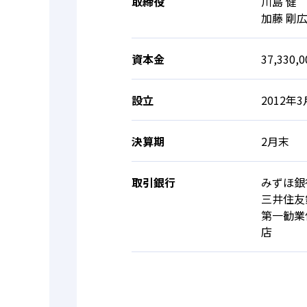
取締役
川島 健
加藤 剛
資本金
37,330,
設立
2012年3
決算期
2月末
取引銀行
みずほ銀
三井住友
第一勧業
店