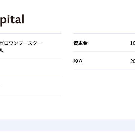
ゼロワンブースター
資本金
1
ル
設立
2
文
輔