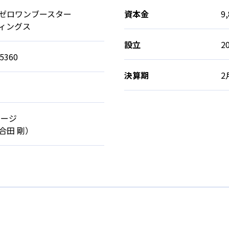
ゼロワンブースター
資本金
9
ィングス
設立
2
-5360
決算期
2
文
ョージ
合田 剛）