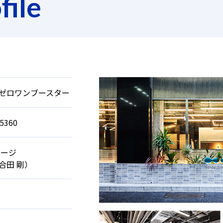
ile
ゼロワンブースター
-5360
ョージ
合田 剛）
文