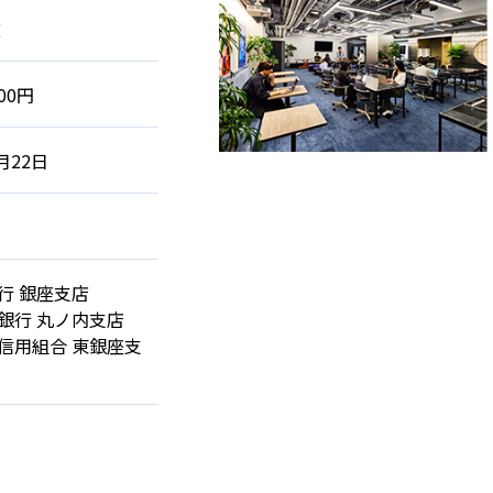
広
000円
月22日
行 銀座支店
銀行 丸ノ内支店
信用組合 東銀座支