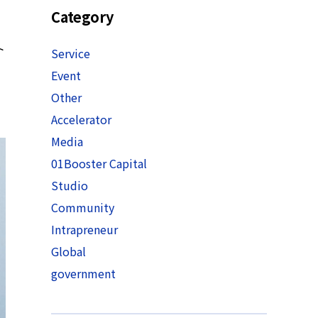
Category
ト
Service
Event
Other
Accelerator
Media
01Booster Capital
Studio
Community
Intrapreneur
Global
government