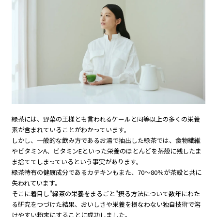
緑茶には、野菜の王様とも言われるケールと同等以上の多くの栄養
素が含まれていることがわかっています。
しかし、一般的な飲み方であるお湯で抽出した緑茶では、食物繊維
やビタミンA、ビタミンEといった栄養のほとんどを茶殻に残したま
ま捨ててしまっているという事実があります。
緑茶特有の健康成分であるカテキンもまた、70〜80％が茶殻と共に
失われています。
そこに着目し"緑茶の栄養をまるごと"摂る方法について数年にわた
る研究をつづけた結果、おいしさや栄養を損なわない独自技術で溶
けやすい粉末にすることに成功しました。