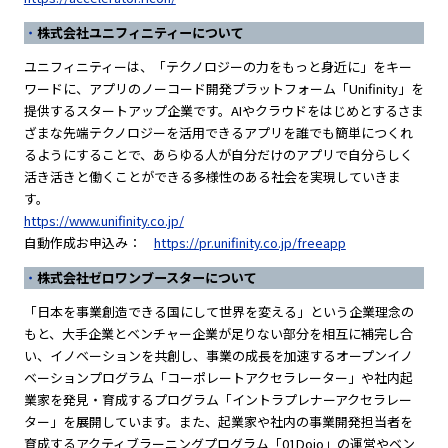
株式会社ユニフィニティーについて
ユニフィニティーは、「テクノロジーの力をもっと身近に」をキー
ワードに、アプリのノーコード開発プラットフォーム「Unifinity」を
提供するスタートアップ企業です。AIやクラウドをはじめとするさま
ざまな先端テクノロジーを活用できるアプリを誰でも簡単につくれ
るようにすることで、あらゆる人が自分だけのアプリで自分らしく
活き活きと働くことができる多様性のある社会を実現していきま
す。
https://www.unifinity.co.jp/
自動作成お申込み：
https://pr.unifinity.co.jp/freeapp
株式会社ゼロワンブースターについて
「日本を事業創造できる国にして世界を変える」という企業理念の
もと、大手企業とベンチャー企業が足りない部分を相互に補完し合
い、イノベーションを共創し、事業の成長を加速するオープンイノ
ベーションプログラム「コーポレートアクセラレーター」や社内起
業家を発見・育成するプログラム「イントラプレナーアクセラレー
ター」を展開しています。また、起業家や社内の事業開発担当者を
育成するアクティブラーニングプログラム「01Dojo」の運営やベン