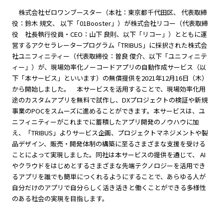
株式会社ゼロワンブースター（本社：東京都千代田区、 代表取締
役：鈴木 規文、 以下「01Booster」）が株式会社リコー（代表取締
役 社長執行役員・CEO：山下 良則、以下「リコー」）とともに運
営するアクセラレータープログラム「TRIBUS」に採択された株式会
社ユニフィニティー（代表取締役：曽良 俊介、以下「ユニフィニテ
ィー」）が、現場効率化ノーコードアプリの自動作成サービス（以
下「本サービス」といいます）の無償提供を2021年12月16日（木）
から開始しました。 本サービスを活用することで、現場効率化用
途のカスタムアプリを無料で試作し、DXプロジェクトの検証や新規
事業のPOCをスムーズに進めることができます。本サービスは、ユ
ニフィニティーがこれまでに蓄積したアプリ開発のノウハウに加
え、「TRIBUS」よりサービス企画、プロジェクトマネジメントや製
品デザイン、販売・開発体制の構築に至るさまざまな支援を受ける
ことによって実現しました。同社は本サービスの提供を通じて、 AI
やクラウドをはじめとするさまざまな先端テクノロジーを活用でき
るアプリを誰でも簡単につくれるようにすることで、あらゆる人が
自分だけのアプリで自分らしく活き活きと働くことができる多様性
のある社会の実現を目指します。