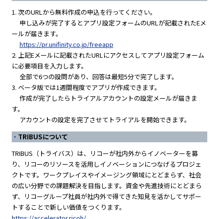
1. 次のURLから無料作成の申込を行ってください。
申し込みが完了するとアプリ設定フォームのURLが記載されたEメ
ールが届きます。
https://pr.unifinity.co.jp/freeapp
2. 上記Eメールに記載されたURLにアクセスしてアプリ設定フォーム
に必要項目を入力します。
全部で6つの設問があり、回答は最短5分で完了します。
3. ベータ版では1週間程度でアプリが作成できます。
作成が完了したらトライアルアカウントの設定メールが届きま
す。
アカウントの設定を完了させてトライアルを開始できます。
TRIBUSについて
TRIBUS（トライバス）は、リコーが社内外からイノベーターを募
り、リコーのリソースを活用しイノベーションにつなげるプロジェ
クトです。ワークプレイスやイメージング領域にとどまらず、社会
の広い分野での課題解決を目指します。資金や先進技術にとどまら
ず、リコーグループ社員が社内外で得てきた知見を活かしてサポー
トすることで新しい価値をつくります。
https://accelerator.ricoh/