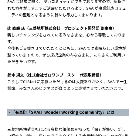
SAAIは非常に熱く、良いコミュティができておりますので、採択さ
れた方々がますますご活躍いただけるよう、SAAIが事業創造コミュ
ニティの聖地となるように我々も尽力してまいります。
辻 直毅 氏（三菱地所株式会社 プロジェクト開発部 副主事）
新しいチャレンジをされているみなさまを、心から尊敬しておりま
す。
今後もご支援させていただくとともに、SAAIでは素晴らしい環境が
整っていますので、ぜひ採択企業のみなさまに、たくさんご利用い
ただきたいです。
鈴木 規文（株式会社ゼロワンブースター 代表取締役）
こうして01Startに応募いただけるのは大変ありがたく、SAAIで一生
懸命、みなさんのビジネスが育つように応援させていただきます。
「有楽町『SAAI』Wonder Working Community」とは
三菱地所株式会社による多様な価値観を持った「個」が集い、新し
い感性と出逢い、思いつきをカタチにする会員制施設で、2020年2月