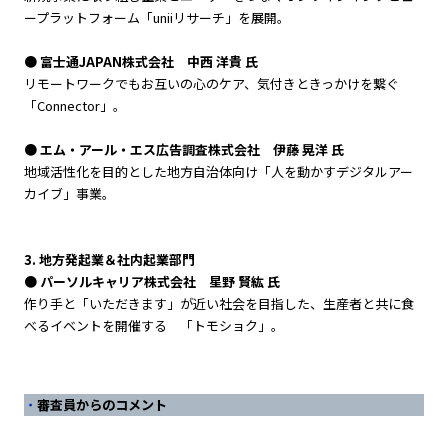
ープラットフォーム「uniiリサーチ」を展開。
● 富士通JAPAN株式会社 中西 洋貴 氏
リモートワークでもお互いの心のケア、気付きときっかけを繋ぐ
「Connector」。
● エム・アール・エス広告調査株式会社 伊藤 晃洋 氏
地域活性化を目的とした地方自治体向け「人を動かすデジタルアー
カイブ」事業。
3. 地方発起業＆社内起業部門
● パーソルキャリア株式会社 星野 賢紘 氏
作り手と「いただきます」が近い社会を目指した、生産者と共に食
べるイベントを開催する 「トモショク」。
審査員からのコメント