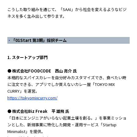
こうした取り組みを通じて、「SAAI」から社会を変えるようなビジ
ネスを多く生み出して参ります。
「01Start 第3期」採択チーム
1. スタートアップ部門
● 株式会社FOODCODE 西山 亮介 氏
本格的なスパイスカレーを自分好みカスタマイズでき、食べたい時
に注文できる、アプリでしか買えないカレー屋「TOKYO MIX
CURRY」を運営。
https://tokyomixcurry.com/
● 株式会社Biz Freak 平 雄飛 氏
「日本にエンジニアがいらない起業土壌を創る。」を事業ミッショ
ンとした、新規事業に特化した開発・運用サービス「Startup
Minimalist」を提供。