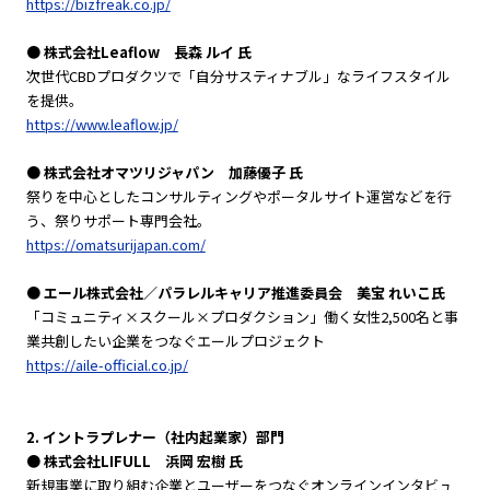
https://bizfreak.co.jp/
● 株式会社Leaflow 長森 ルイ 氏
次世代CBDプロダクツで「自分サスティナブル」なライフスタイル
を提供。
https://www.leaflow.jp/
● 株式会社オマツリジャパン 加藤優子 氏
祭りを中心としたコンサルティングやポータルサイト運営などを行
う、祭りサポート専門会社。
https://omatsurijapan.com/
● エール株式会社／パラレルキャリア推進委員会 美宝 れいこ氏
「コミュニティ×スクール×プロダクション」働く女性2,500名と事
業共創したい企業をつなぐエールプロジェクト
https://aile-official.co.jp/
2. イントラプレナー（社内起業家）部門
● 株式会社LIFULL 浜岡 宏樹 氏
新規事業に取り組む企業とユーザーをつなぐオンラインインタビュ