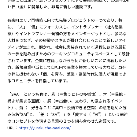
14日（金）に開業した、非常に新しい施設です。
有楽町エリア再構築に向けた先導プロジェクトの一つであり、特
に、「人」「個」にフォーカスし、イントラプレナー（社内起業
家）やイントラプレナー候補の方をメインターゲットとし、多彩な
人材をつなぎ、その経験やスキルが掛け合わせることで新しいアイ
ディアが生まれ、磨かれ、社会に実装されていく過程における最初
の一歩を踏み出すためのワーキングコミュニティスペースとして設計
されています。企業に在籍しながらも何か新しいことに挑戦したい
方、新規事業担当として自社内で事業を模索している方など、既存
の枠に捉われない「個」を育み、兼業・副業時代に個人が活躍でき
るコミュニティを目指しています。
「SAAI」という名称は、彩（＝集うヒトの多様性）、才（＝異能・
異才が集まる空間）、祭（＝出会い、交わり、刺激されるイベン
ト）、斎（＝好きなことに集中・没頭できる空間）の意を込めた読
み仮名“SAI”と、「差（=“SA”）」を「愛する（=“AI”）」という前述
のコンセプトを体現する言葉の２つを組み合わせた造語です。
URL：
https://yurakucho-saai.com/