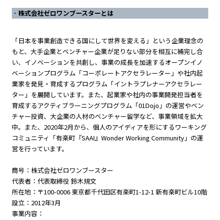
株式会社ゼロワンブースターとは
「日本を事業創造できる国にして世界を変える」という企業理念の
もと、大手企業とベンチャー企業が足りない部分を相互に補完し合
い、イノベーションを共創し、事業の成長を加速するオープンイノ
ベーションプログラム「コーポレートアクセラレーター」や社内起
業家を発見・育成するプログラム「イントラプレナーアクセラレー
ター」を展開しています。また、起業家や社内の事業開発担当者を
育成するアクティブラーニングプログラム「01Dojo」の運営やベン
チャー投資、大企業の人材のベンチャー留学など、事業領域を拡大
中。また、2020年2月から、個人のアイディアを形にするワーキング
コミュニティ「有楽町『SAAI』Wonder Working Community」の運
営を行っています。
商号：株式会社ゼロワンブースター
代表者：代表取締役 鈴木規文
所在地：〒100-0006 東京都千代田区有楽町1-12-1 新有楽町ビル10階
設立：2012年3月
事業内容：