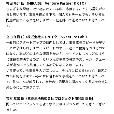
布田 隆介 氏 （MIRAISE Venture Partner & CTO）
さまざまな課題に取り組まれている中、応募することにも勇気がい
ると思います。事業を進める中で、個人でもチームでもいろいろな
問題が出てくると思いますが、自信を持って進めていただきたいで
す。
立山 冬樹 氏（株式会社ストライク S Venture Lab.）
一般的にスタートアップの傾向としては、事業成長スピードが早い
ことが挙げられますが、スピードの早い・遅いで優劣をつけるので
はなく、誰がどのような課題をかかえ、サービスによってどのよう
に課題を解決するのか、という点が事業の種類やステージ、フェー
ズが違う中でも共通してくる部分になると思います。
いま作っている事業を大切にしつつ、それだけにとらわれず、顧客が
本当に何を求めているのかに合わせて事業を作っていただきたいで
す。みなさんが成長して、自分の生活現場に関わってくるのを非常に
楽しみにしております。
吉村 友宏 氏（三菱地所株式会社 プロジェクト開発部 部長)
聞いていてワクワクするようなビジネスプランが、たくさんござい
ました。