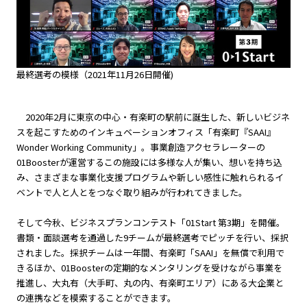
最終選考の模様（2021年11月26日開催)
2020年2月に東京の中心・有楽町の駅前に誕生した、新しいビジネ
スを起こすためのインキュベーションオフィス「有楽町『SAAI』
Wonder Working Community」。事業創造アクセラレーターの
01Boosterが運営するこの施設には多様な人が集い、想いを持ち込
み、さまざまな事業化支援プログラムや新しい感性に触れられるイ
ベントで人と人とをつなぐ取り組みが行われてきました。
そして今秋、ビジネスプランコンテスト「01Start 第3期」を開催。
書類・面談選考を通過した9チームが最終選考でピッチを行い、採択
されました。採択チームは一年間、有楽町「SAAI」を無償で利用で
きるほか、01Boosterの定期的なメンタリングを受けながら事業を
推進し、大丸有（大手町、丸の内、有楽町エリア）にある大企業と
の連携などを模索することができます。