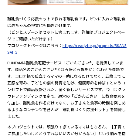
離乳食づくり応援セットで作れる離乳食です。ビンに入れた離乳食
は赤ちゃんの視覚にも働きかけます。
（ビンとスプーンはセットに含まれます。詳細はプロジェクトペー
ジでご確認いただけます）
プロジェクトページはこちら：
https://readyfor.jp/projects/5KAN5
SAI_2
FUNFAMは離乳食宅配サービス「ごかんごさい®」を提供していま
す。商品名のごかんごさい®とは五感と五歳をかけ合わせた造語で
す。コロナ禍で孤立するママの一助になるだけでなく、五歳までに
五感を育み、子どもの脳の発育を助け、健康寿命を伸ばすというコ
ンセプトで商品設計された、全く新しいサービスです。今回はクラ
ウドファンディング限定で、通常の「ごかんごさい」に教育要素を
付加し、離乳食を作るだけでなく、お子さんと食事の時間を楽しめ
るようなコンテンツを含んだ「離乳食づくり応援セット」を開発し
ました。
本プロジェクトでは、頑張りすぎているママはもちろん、【子育て
に参加したいけどどうすればいいのか分からない】という悩みを抱