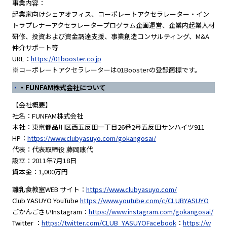
事業内容：
起業家向けシェアオフィス、コーポレートアクセラレーター・イン
トラプレナーアクセラレータープログラム企画運営、企業内起業人材
研修、投資および資金調達支援、事業創造コンサルティング、M&A
仲介サポート等
URL：
https://01booster.co.jp
※コーポレートアクセラレーターは01Boosterの登録商標です。
・FUNFAM株式会社について
【会社概要】
社名：FUNFAM株式会社
本社：東京都品川区西五反田一丁目26番2号五反田サンハイツ911
HP：
https://www.clubyasuyo.com/gokangosai/
代表：代表取締役 藤岡康代
設立：2011年7月18日
資本金：1,000万円
離乳食教室WEB サイト：
https://www.clubyasuyo.com/
Club YASUYO YouTube
https://www.youtube.com/c/CLUBYASUYO
ごかんごさいInstagram：
https://www.instagram.com/gokangosai/
Twitter ：
https://twitter.com/CLUB_YASUYOFacebook
：
https://w