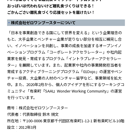
おっぱいは代われないけど離乳食づくりはできる！
ごかんごさい離乳食づくり応援セットを届けたい！
株式会社ゼロワンブースターについて
「日本を事業創造できる国にして世界を変える」という企業理念の
もと、大手企業とベンチャー企業が足りない部分を相互に補完し合
い、イノベーションを共創し、事業の成長を加速するオープンイノ
ベーションプログラム「コーポレートアクセラレーター」や社内起
業家を発見・育成するプログラム「イントラプレナーアクセラレー
ター」を展開しています。また、起業家や社内の事業開発担当者を
育成するアクティブラーニングプログラム「01Dojo」の運営やベン
チャー投資、大企業の人材のベンチャー留学など、事業領域を拡大
中。また、2020年2月から、個人のアイデアを形にするワーキングコ
ミュニティ「有楽町『SAAI』Wonder Working Community」の運営
を行っています。
商号：株式会社ゼロワンブースター
代表者：代表取締役 鈴木 規文
所在地：〒100-0006 東京都千代田区有楽町1-12-1 新有楽町ビル10階
設立：2012年3月