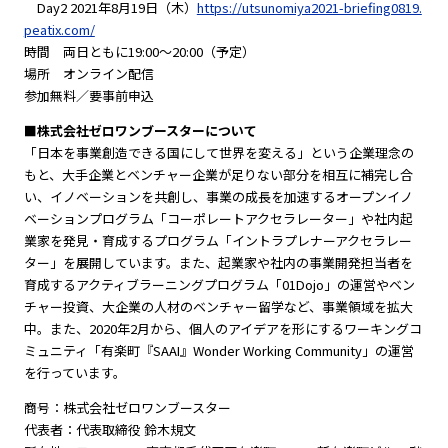
Day2 2021年8月19日（木）
https://utsunomiya2021-briefing0819.
peatix.com/
時間 両日ともに19:00〜20:00（予定）
場所 オンライン配信
参加無料／要事前申込
■株式会社ゼロワンブースターについて
「日本を事業創造できる国にして世界を変える」という企業理念の
もと、大手企業とベンチャー企業が足りない部分を相互に補完し合
い、イノベーションを共創し、事業の成長を加速するオープンイノ
ベーションプログラム「コーポレートアクセラレーター」や社内起
業家を発見・育成するプログラム「イントラプレナーアクセラレー
ター」を展開しています。また、起業家や社内の事業開発担当者を
育成するアクティブラーニングプログラム「01Dojo」の運営やベン
チャー投資、大企業の人材のベンチャー留学など、事業領域を拡大
中。また、2020年2月から、個人のアイデアを形にするワーキングコ
ミュニティ「有楽町『SAAI』Wonder Working Community」の運営
を行っています。
商号：株式会社ゼロワンブースター
代表者：代表取締役 鈴木規文