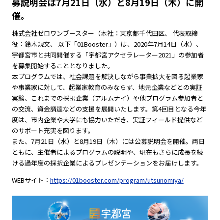
募説明会は7月21日（水）と8月19日（木）に開
催。
株式会社ゼロワンブースター（本社：東京都千代田区、 代表取締
役：鈴木規文、 以下「01Booster」）は、2020年7月14日（水）、
宇都宮市と共同開催する「宇都宮アクセラレーター2021」の参加者
を募集開始することとなりました。
本プログラムでは、社会課題を解決しながら事業拡大を図る起業家
や事業家に対して、起業家教育のみならず、地元企業などとの実証
実験、これまでの採択企業（アルムナイ）や他プログラム参加者と
の交流、資金調達などの支援を展開いたします。第4回目となる今年
度は、市内企業や大学にも協力いただき、実証フィールド提供など
のサポート充実を図ります。
また、7月21日（水）と8月19日（木）には公募説明会を開催。両日
ともに、主催者によるプログラムの説明や、現在もさらに成長を続
ける過年度の採択企業によるプレゼンテーションをお届けします。
WEBサイト：
https://01booster.com/program/utsunomiya/