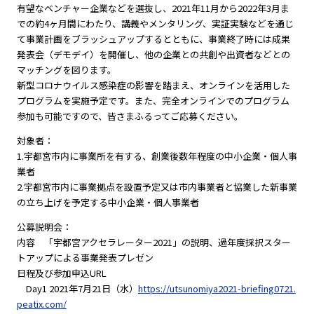
有望なベンチャー企業などを選抜し、2021年11月から2022年3月ま
での約4ヶ月間にわたり、講義やメンタリング、実証実験などを通じ
て事業計画をブラッシュアップするとともに、事業終了時には成果
発表会（デモデイ）を開催し、他の企業との共創や出資者などとの
マッチングを図ります。
新型コロナウイルス感染症の影響を踏まえ、オンラインを活用した
プログラムを実施予定です。また、完全オンラインでのプログラム
参加も可能ですので、皆さまふるってご応募ください。
対象者：
1.宇都宮市内に事業所を有する、創業後数年程度の中小企業・個人事
業者
2.宇都宮市内に事業拠点を設置予定又は市内事業者と協業した新事業
の立ち上げを予定する中小企業・個人事業者
公募説明会：
内容 「宇都宮アクセラレーター2021」の説明、過年度採択スター
トアップによる事業発表プレゼン
日程及び参加申込URL
Day1 2021年7月21日（水）
https://utsunomiya2021-briefing0721.
peatix.com/