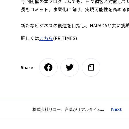
今回開催の本プログラムでも、日々顧客と対面して
長もコミット。事業化に向け、実現可能性を高める
新たなビジネスの創造を目指し、HARADAと共に
詳しくは
こちら
(PR TIMES)
Share
Next
株式会社リコー、言葉がリアルタイムで絵に変換される新システム”piglyph（ピグリフ）”の活用アイディアコンペティションを9月5日（日）まで実施中！