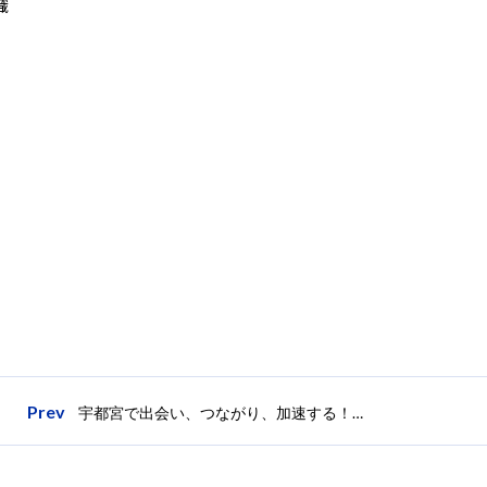
織
Prev
宇都宮で出会い、つながり、加速する！「宇都宮アクセラレーター2021」がスタートアップ＆事業家を募集開始！