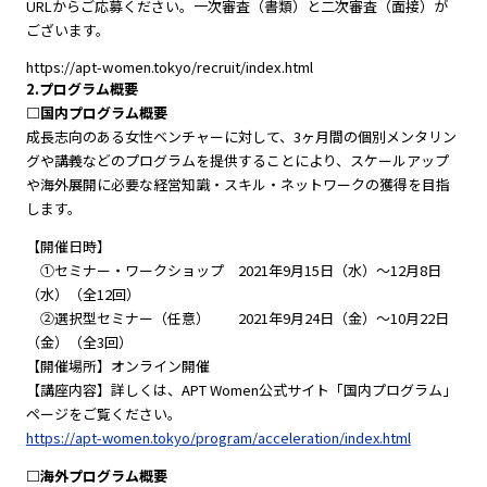
URLからご応募ください。一次審査（書類）と二次審査（面接）が
ございます。
https://apt-women.tokyo/recruit/index.html
2.プログラム概要
□国内プログラム概要
成長志向のある女性ベンチャーに対して、3ヶ月間の個別メンタリン
グや講義などのプログラムを提供することにより、スケールアップ
や海外展開に必要な経営知識・スキル・ネットワークの獲得を目指
します。
【開催日時】
①セミナー・ワークショップ 2021年9月15日（水）〜12月8日
（水）（全12回）
②選択型セミナー（任意） 2021年9月24日（金）〜10月22日
（金）（全3回）
【開催場所】オンライン開催
【講座内容】詳しくは、APT Women公式サイト「国内プログラム」
ページをご覧ください。
https://apt-women.tokyo/program/acceleration/index.html
□海外プログラム概要