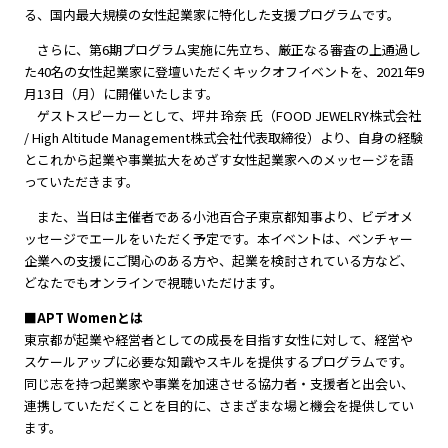
る、国内最大規模の女性起業家に特化した支援プログラムです。
さらに、第6期プログラム実施に先立ち、厳正なる審査の上通過し
た40名の女性起業家に登壇いただくキックオフイベントを、2021年9
月13日（月）に開催いたします。
ゲストスピーカーとして、坪井 玲奈 氏（FOOD JEWELRY株式会社
/ High Altitude Management株式会社代表取締役）より、自身の経験
とこれから起業や事業拡大をめざす女性起業家へのメッセージを語
っていただきます。
また、当日は主催者である小池百合子東京都知事より、ビデオメ
ッセージでエールをいただく予定です。本イベントは、ベンチャー
企業への支援にご関心のある方や、起業を検討されている方など、
どなたでもオンラインで視聴いただけます。
■APT Womenとは
東京都が起業や経営者としての成長を目指す女性に対して、経営や
スケールアップに必要な知識やスキルを提供するプログラムです。
同じ志を持つ起業家や事業を加速させる協力者・支援者と出会い、
連携していただくことを目的に、さまざまな場と機会を提供してい
ます。