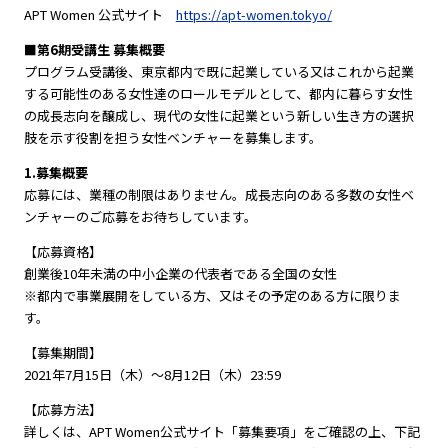
APT Women 公式サイト
https://apt-women.tokyo/
■第6期受講生 募集概要
プログラム受講後、東京都内で既に起業している又はこれから起業
する可能性のある女性達のロールモデルとして、都内に暮らす女性
の成長志向を醸成し、現代の女性に起業という新しい生き方の選択
肢を示す役割を担う女性ベンチャーを募集します。
1.募集概要
応募には、業種の制限はありません。成長志向のある多数の女性ベ
ンチャーのご応募をお待ちしています。
【応募資格】
創業後10年未満の中小企業の代表者である全国の女性
※都内で事業展開をしている方、又はその予定のある方に限りま
す。
【募集期間】
2021年7月15日（木）〜8月12日（木）23:59
【応募方法】
詳しくは、APT Women公式サイト「募集要項」をご確認の上、下記