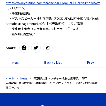
https://www.youtube.com/channel/UC11qoIRzUPOnrAp3mtjWRww
【プログラム】
・事業概要説明
・ゲストスピーカー坪井玲奈氏（FOOD JEWELRY株式会社／High
Altitude Management株式会社 代表取締役）よりご講演
・東京都主催者（東京都知事 小池 百合子 氏）挨拶
・第6期受講生紹介
Share
Back to List
Prev
Next
ホーム
News
東京都女性ベンチャー成長促進事業「APT
Women」第6期受講生 募集開始！キックオフイベントでは小池都知事か
らエールも！