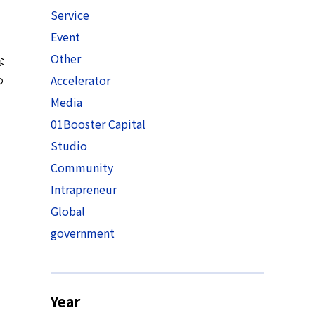
Service
Event
Other
な
わ
Accelerator
Media
01Booster Capital
Studio
Community
Intrapreneur
Global
government
Year