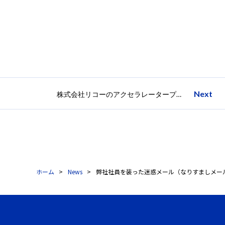
Next
株式会社リコーのアクセラレータープログラム「TRIBUS 2022」のビジネスプラン募集を開始。～「明るい未来をつくる」をテーマに、スタートアップ企業との事業共創をさらに強化～
ホーム
News
弊社社員を装った迷惑メール（なりすましメー