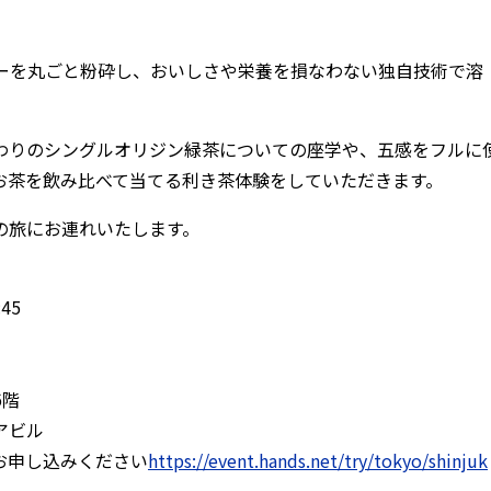
ティーを丸ごと粉砕し、おいしさや栄養を損なわない独自技術で溶
わりのシングルオリジン緑茶についての座学や、五感をフルに
お茶を飲み比べて当てる利き茶体験をしていただきます。
の旅にお連れいたします。
45
6階
アビル
お申し込みください
https://event.hands.net/try/tokyo/shinjuk