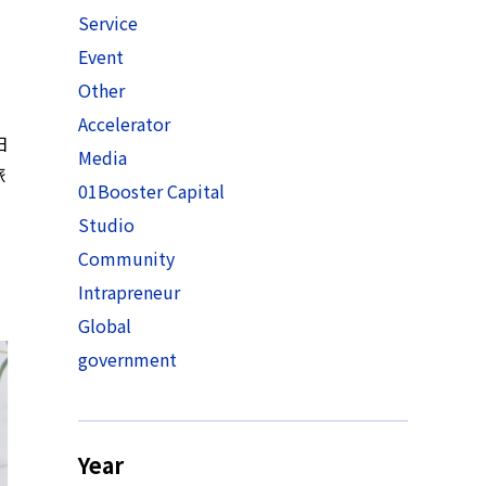
Service
Event
ー
Other
Accelerator
日
Media
旅
01Booster Capital
Studio
Community
Intrapreneur
Global
government
Year