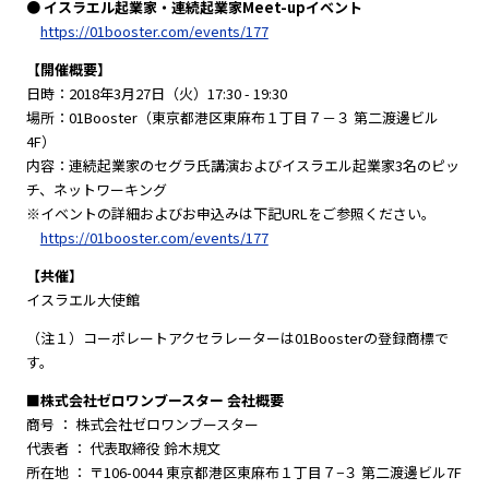
● イスラエル起業家・連続起業家Meet-upイベント
https://01booster.com/events/177
【開催概要】
日時：2018年3月27日（火）17:30 - 19:30
場所：01Booster（東京都港区東麻布１丁目７－３ 第二渡邊ビル
4F）
内容：連続起業家のセグラ氏講演およびイスラエル起業家3名のピッ
チ、ネットワーキング
※イベントの詳細およびお申込みは下記URLをご参照ください。
https://01booster.com/events/177
【共催】
イスラエル大使館
（注１）コーポレートアクセラレーターは01Boosterの登録商標で
す。
■株式会社ゼロワンブースター 会社概要
商号 ： 株式会社ゼロワンブースター
代表者 ： 代表取締役 鈴木規文
所在地 ： 〒106-0044 東京都港区東麻布１丁目７−３ 第二渡邊ビル7F