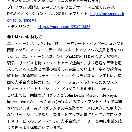
するために取り組んだプログラムの成果を発表します)
プログラムの詳細、お申し込みはウェブサイトをご覧ください。
BMW イノベーション・ラボ 2018 ウェブサイト :
http://bmwinnovati
onlab.jp/?lang=ja
ビデオリンク：
https://vimeo.com/253213556
● L Marksに関して
エル・マークス（L Marks）は、コーポレート・イノベーションの専
門家であり、アーリーステージのスタートアップへの投資を行なって
います。エル・マークスは、既存の価値観を打ち砕くような技術、
製品、サービスを持つスタートアップ企業と、より迅速な革新を追
求している大企業との間の橋渡しを実施しています。多くの起業実
績を持つ起業家のスチュアート・マークス氏が設立した同社は、英
国の大手企業と協力して、イノベーションを促進するためのスター
トアップ・パートナーシップ・プログラムを創出しています。
これまでに、同様のプログラムがJohn Lewis, Mischon de Reya,
International Airlines Group (IAG) などのクライアントと共同で実施
されています。各プログラムは大手企業のニーズに適応した現実的
なソリューションであり、スタートアップ企業にとってはプロダク
トやサービスのテストを行い、大手企業パートナーと共に事業を成
長できるよう構成されています。