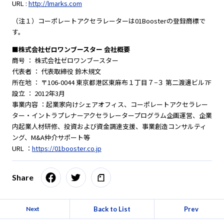
URL :
http://lmarks.com
（注１）コーポレートアクセラレーターは01Boosterの登録商標で
す。
■株式会社ゼロワンブースター 会社概要
商号 ： 株式会社ゼロワンブースター
代表者 ： 代表取締役 鈴木規文
所在地 ： 〒106-0044 東京都港区東麻布１丁目７−３ 第二渡邊ビル7F
設立 ： 2012年3月
事業内容 ：起業家向けシェアオフィス、コーポレートアクセラレー
ター・イントラプレナーアクセラレータープログラム企画運営、企業
内起業人材研修、投資および資金調達支援、事業創造コンサルティ
ング、M&A仲介サポート等
URL ：
https://01booster.co.jp
Share
Back to List
Prev
Next