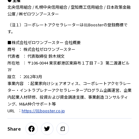
● 主催
北央信用組合 / 札幌中央信用組合 / 空知商工信用組合 / 日本政策金融
公庫 / ㈱ゼロワンブースター
（注１）コーポレートアクセラレーターは01Boosterの登録商標で
す。
■株式会社ゼロワンブースター 会社概要
商号 ： 株式会社ゼロワンブースター
代表者 ： 代表取締役 鈴木規文
所在地 ： 〒106-0044 東京都港区東麻布１丁目７−３ 第二渡邊ビル
7F
設立 ： 2012年3月
事業内容 ：起業家向けシェアオフィス、コーポレートアクセラレー
ター・イントラプレナーアクセラレータープログラム企画運営、企業
内起業人材研修、投資および資金調達支援、事業創造コンサルティ
ング、M&A仲介サポート等
URL ：
https://01booster.co.jp
Share