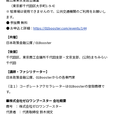
融公庫東京支店会議室
（東京都千代田区大手町1-9-4）
※ 駐車場は使用できませんので、公共交通機関のご利用をお願いし
ます。
● 参加費 無料
● お申込と詳細：
https://01booster.com/events/144
【共催】
日本政策金融公庫 / 01Booster
【後援】
千代田区、東京商工会議所千代田支部・文京支部、(公財)まちみらい
千代田
【講師・ファシリテーター】
日本政策金融公庫、01Boosterからの各専門家
（注１）コーポレートアクセラレーターは01Boosterの登録商標で
す。
■株式会社ゼロワンブースター 会社概要
商号 ： 株式会社ゼロワンブースター
代表者 ： 代表取締役 鈴木規文