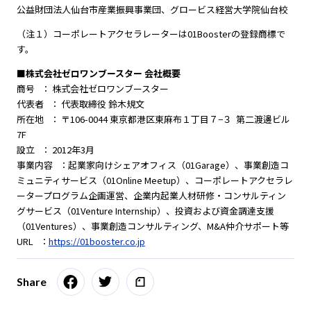
公益財団法人仙台市産業振興事業団、グロービス経営大学院仙台校
（注１）コーポレートアクセラレーターは01Boosterの登録商標で
す。
■株式会社ゼロワンブースター 会社概要
商号 ： 株式会社ゼロワンブースター
代表者 ： 代表取締役 鈴木規文
所在地 ： 〒106-0044 東京都港区東麻布１丁目７−３ 第二渡邊ビル
7F
設立 ： 2012年3月
事業内容 ：起業家向けシェアオフィス（01Garage）、事業創造コ
ミュニティサービス（01Online Meetup）、コーポレートアクセラレ
ータープログラム企画運営、企業内起業人材研修・コンサルティン
グサービス（01Venture Internship）、投資および資金調達支援
（01Ventures）、事業創造コンサルティング、M&A仲介サポート等
URL ：
https://01booster.co.jp
Share