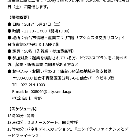
日（土）に開催します。
【開催概要】
● 日時：2017年5月27日（土）
● 時間：13:30 - 17:00（開場13:00）
● 場所：仙台市情報・産業プラザ7階 「アシ☆スタ交流サロン」仙
台市青葉区中央1-3-1 AER7階
● 定員：50名（先着順・参加費無料）
● 参加対象：起業を検討されている方、ビジネスプランをお持ちの
方、起業・新規事業に興味がある方など
● お申込み・お問い合わせ：仙台市経済局地域産業支援課
〒980-0803 仙台市青葉区国分町3-6-1 仙台パークビル9階
TEL: 022-214-1003
E-mail: kei008040@city.sendai.jp
担当: 白川、今野
【スケジュール】
13時00分 : 開場
13時30分 : セミナースタート、開会挨拶
13時40分 : パネルディスカッション1 『エクイティファイナンスとデ
ッドファイナンス』