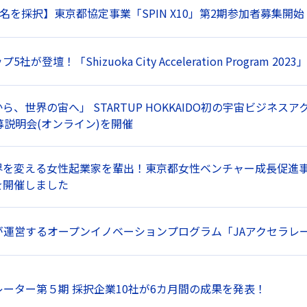
9名を採択】東京都協定事業「SPIN X10」第2期参加者募集開始
社が登壇！「Shizuoka City Acceleration Program 
ら、世界の宙へ」 STARTUP HOKKAIDO初の宇宙ビジネス
募説明会(オンライン)を開催
を変える女性起業家を輩出！東京都女性ベンチャー成長促進事業「
を開催しました
が運営するオープンイノベーションプログラム「JAアクセラレ
レーター第５期 採択企業10社が6カ月間の成果を発表！