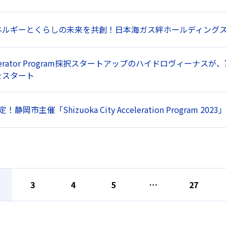
ネルギーとくらしの未来を共創！日本海ガス絆ホールディングス
celerator Program採択スタートアップのハイドロヴィー
をスタート
静岡市主催「Shizuoka City Acceleration Program
3
4
5
…
27