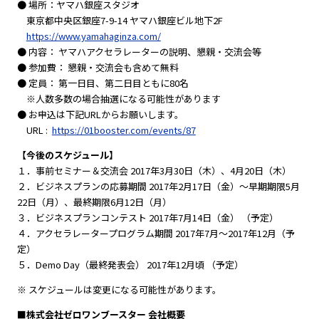
● 場所：ヤマハ銀座スタジオ
東京都中央区銀座7-9-14 ヤマハ銀座ビル地下2F
https://www.yamahaginza.com/
● 内容： ヤマハアクセラレーターの説明、懇親・交流会等
● 参加費： 懇親・交流会も含めて無料
● 定員： 第一日目、第二日目ともに80名
※人数多数の場合抽選になる可能性があります
● お申込は下記URLからお願いします。
URL :
https://01booster.com/events/87
【今後のスケジュール】
１．事前セミナー＆交流会 2017年3月30日（木）、4月20日（木）
２．ビジネスプランの応募期間 2017年2月17日（金）～早期期限5月
22日（月）、最終期限6月12日（月）
３．ビジネスプランコンテスト 2017年7月14日（金） （予定）
４．アクセラレータープログラム期間 2017年7月～2017年12月（予
定）
５．Demo Day（最終発表会） 2017年12月頃 （予定）
※ スケジュールは変更になる可能性があります。
■株式会社ゼロワンブースター 会社概要