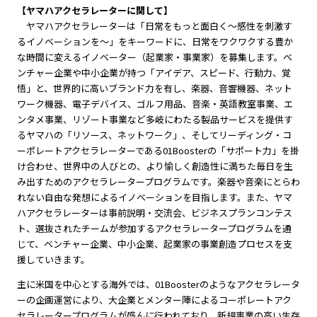
【ヤマハアクセラレーターに関して】
ヤマハアクセラレーターは「日常をもっと面白く〜感性を刺激す
るイノベーションを〜」をキーワードに、日常をワクワクする豊か
な時間に変えるイノベーター（起業家・事業家）を募集します。ベ
ンチャー企業や中小企業が持つ「アイデア、スピード、行動力、覚
悟」と、世界的に高いブランド力を有し、楽器、音響機器、ネット
ワーク機器、電子デバイス、ゴルフ用品、音楽・英語教室事業、エ
ンタメ事業、リゾート事業など多岐にわたる製品サービスを提供す
るヤマハの「リソース、ネットワーク」、そしてリーディング・コ
ーポレートアクセラレーターである01Boosterの「サポート力」を掛
け合わせ、世界中の人びとの、より愉しく創造性に満ちた毎日を生
み出すためのアクセラレータープログラムです。楽器や音楽にとらわ
れない自由な発想によるイノベーションを目指します。また、ヤマ
ハアクセラレーターは事前説明・交流会、ビジネスプランコンテス
ト、選抜されたチームが参加するアクセラレータープログラムを通
じて、ベンチャー企業、中小企業、起業家の事業創造プロセスを支
援していきます。
主に米国を中心とする海外では、01Boosterのようなアクセラレータ
ーの企画運営により、大企業とメンター陣によるコーポレートアク
セラレータープログラムが盛んに行われており、新規事業の高い生存