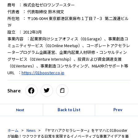
商号 ： 株式会社ゼロワンブースター
代表者 ： 代表取締役 鈴木規文
所在地 ： 〒106-0044 東京都港区東麻布１丁目７−３ 第二渡邊ビル
7F
設立 ： 2012年3月
事業内容 ：起業家向けシェアオフィス（01Garage）、事業創造コ
ミュニティサービス（01Online Meetup）、コーポレートアクセラレ
ータープログラム企画運営、企業内起業人材研修・コンサルティン
グサービス（01Venture Internship）、投資および資金調達支援
（01Ventures）、事業創造コンサルティング、M&A仲介サポート等
URL ：
https://01booster.co.jp
Share
Back to List
Prev
Next
ホーム
News
『ヤマハアクセラレーター』をヤマハと01Booster
が始動！ワクワクする日常を実現するイノベーティブな事業アイデアを募