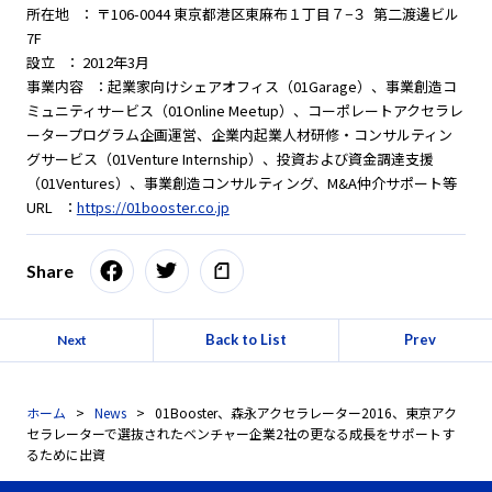
所在地 ： 〒106-0044 東京都港区東麻布１丁目７−３ 第二渡邊ビル
7F
設立 ： 2012年3月
事業内容 ：起業家向けシェアオフィス（01Garage）、事業創造コ
ミュニティサービス（01Online Meetup）、コーポレートアクセラレ
ータープログラム企画運営、企業内起業人材研修・コンサルティン
グサービス（01Venture Internship）、投資および資金調達支援
（01Ventures）、事業創造コンサルティング、M&A仲介サポート等
URL ：
https://01booster.co.jp
Share
Back to List
Prev
Next
ホーム
News
01Booster、森永アクセラレーター2016、東京アク
セラレーターで選抜されたベンチャー企業2社の更なる成長をサポートす
るために出資