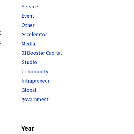
Service
Event
Other
り
Accelerator
を
Media
01Booster Capital
Studio
Community
Intrapreneur
Global
government
Year