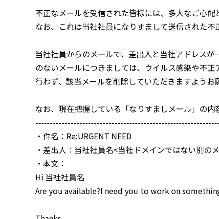
不正なメールを受信された皆様には、多大なご心配
なお、これは当社社員になりすまして送信された不
当社社員からのメールで、差出人と当社アドレスが
のないメールにつきましては、ウイルス感染や不正
行わず、該当メールを削除していただきますようお
なお、現在把握している「なりすましメール」の内
---------
---------
---------
---------
---------
---------
--------
・件名︰Re:URGENT NEED
・差出人︰当社社員名<当社ドメインではない別のメ
・本文：
Hi 当社社員名
Are you available?I need you to work on something
Thanks