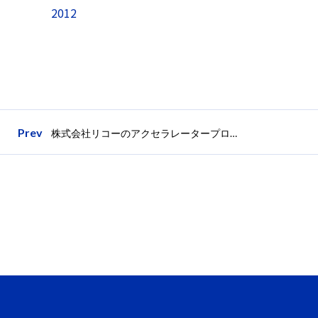
2012
Prev
株式会社リコーのアクセラレータープログラム「TRIBUS 2022」のビジネスプラン募集を開始。～「明るい未来をつくる」をテーマに、スタートアップ企業との事業共創をさらに強化～