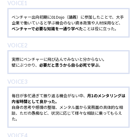
VOICE1
ベンチャー出向初期に01Dojo（講義）に参加したことで、大手
企業で働いていると学ぶ機会のない資本政策や人材採用など、
ベンチャーで必要な知識を一通り学べた
ことは役に立った。
VOICE2
実際にベンチャーに飛び込んでみないと分からない。
壁にぶつかり、
必要だと思うから自ら必死で学ぶ
。
VOICE3
毎日が多忙過ぎて振り返る機会がない中、
月1のメンタリングは
内省時間として良かった。
自身の思考や感情の整理、メンタル面から実務面の具体的な相
談、ただの愚痴など、状況に応じて様々な相談に乗ってもらえ
た。
VOICE4