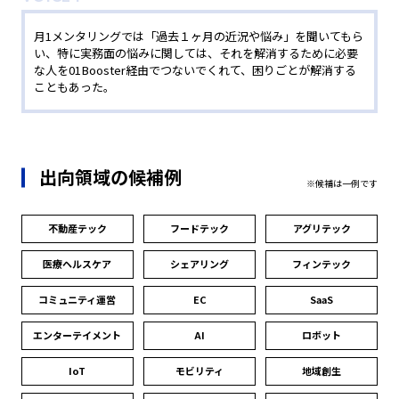
月1メンタリングでは「過去１ヶ月の近況や悩み」を聞いてもら
い、特に実務面の悩みに関しては、それを解消するために必要
な人を01Booster経由でつないでくれて、困りごとが解消する
こともあった。
出向領域の候補例
※候補は一例です
不動産テック
フードテック
アグリテック
医療ヘルスケア
シェアリング
フィンテック
コミュニティ
運営
EC
SaaS
エンター
テイメント
AI
ロボット
IoT
モビリティ
地域創生