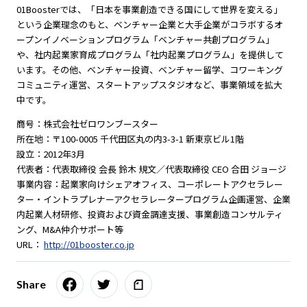
01Boosterでは、「日本を事業創造できる国にして世界を変える」
という企業理念のもと、ベンチャー企業と大手企業がコラボするオ
ープンイノベーションプログラム「ベンチャー共創プログラム」
や、社内起業家育成プログラム「社内起業プログラム」を提供して
います。その他、ベンチャー投資、ベンチャー留学、コワーキング
コミュニティ運営、スタートアップスタジオなど、事業領域を拡大
中です。
商号：株式会社ゼロワンブースター
所在地：〒100-0005 千代田区丸の内3-3-1 新東京ビル1階
設立：2012年3月
代表者：代表取締役 会長 鈴木 規文／代表取締役 CEO 合田 ジョージ
事業内容：起業家向けシェアオフィス、コーポレートアクセラレー
ター・イントラプレナーアクセラレータープログラム企画運営、企業
内起業人材研修、投資および資金調達支援、事業創造コンサルティ
ング、M&A仲介サポート等
URL：
http://01booster.co.jp
Share