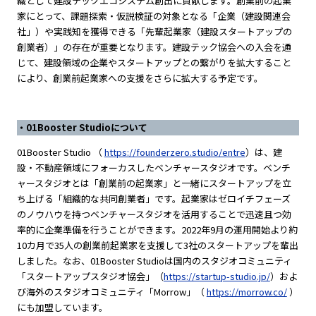
織として建設テックエコシステム創出に貢献します。創業前の起業
家にとって、課題探索・仮説検証の対象となる「企業（建設関連会
社」）や実践知を獲得できる「先輩起業家（建設スタートアップの
創業者）」の存在が重要となります。建設テック協会への入会を通
じて、建設領域の企業やスタートアップとの繋がりを拡大すること
により、創業前起業家への支援をさらに拡大する予定です。
・01Booster Studioについて
01Booster Studio （
https://founderzero.studio/entre
）は、建
設・不動産領域にフォーカスしたベンチャースタジオです。ベンチ
ャースタジオとは「創業前の起業家」と一緒にスタートアップを立
ち上げる「組織的な共同創業者」です。起業家はゼロイチフェーズ
のノウハウを持つベンチャースタジオを活用することで迅速且つ効
率的に企業準備を行うことができます。2022年9月の運用開始より約
10カ月で35人の創業前起業家を支援して3社のスタートアップを輩出
しました。なお、01Booster Studioは国内のスタジオコミュニティ
「スタートアップスタジオ協会」（
https://startup-studio.jp/
）およ
び海外のスタジオコミュニティ「Morrow」（
https://morrow.co/
）
にも加盟しています。