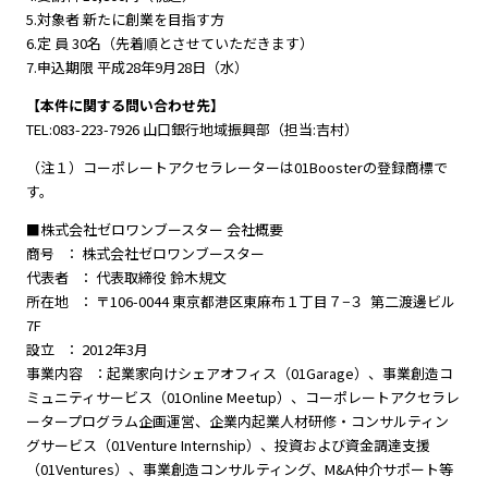
5.対象者 新たに創業を目指す方
6.定 員 30名（先着順とさせていただきます）
7.申込期限 平成28年9月28日（水）
【本件に関する問い合わせ先】
TEL:083-223-7926 山口銀行地域振興部（担当:吉村）
（注１）コーポレートアクセラレーターは01Boosterの登録商標で
す。
■株式会社ゼロワンブースター 会社概要
商号 ： 株式会社ゼロワンブースター
代表者 ： 代表取締役 鈴木規文
所在地 ： 〒106-0044 東京都港区東麻布１丁目７−３ 第二渡邊ビル
7F
設立 ： 2012年3月
事業内容 ：起業家向けシェアオフィス（01Garage）、事業創造コ
ミュニティサービス（01Online Meetup）、コーポレートアクセラレ
ータープログラム企画運営、企業内起業人材研修・コンサルティン
グサービス（01Venture Internship）、投資および資金調達支援
（01Ventures）、事業創造コンサルティング、M&A仲介サポート等