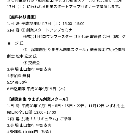
17日（土）に行われる創業スタートアップセミナーで講演します。
【無料体験講座】
1.日 時 平成28年9月17日（土）15:00 - 19:00
2.内 容 ① 創業スタートアップセミナー
株式会社ゼロワンブースター 共同代表 取締役 合田（剛）ジ
ョージ 氏
②「起業創生!やまぎん創業スクール」概要説明 中小企業診
断士 松本 宏之 氏
③ 交流会
3.会 場 山口銀行 宇部支店
4.参加料 無料
5.定 員 50名
6.申込期限 平成28年9月15日（木）
【起業創生!やまぎん創業スクール】
1.日 時 平成28年10月1日・8日・15日・22日、11月12日 いずれも土
曜日の全5日間 13:00 - 17:00
2.内 容 別紙「カリキュラム」ご参照
3.会 場 山口銀行 宇部支店
4.受講料 10,800円（税込）