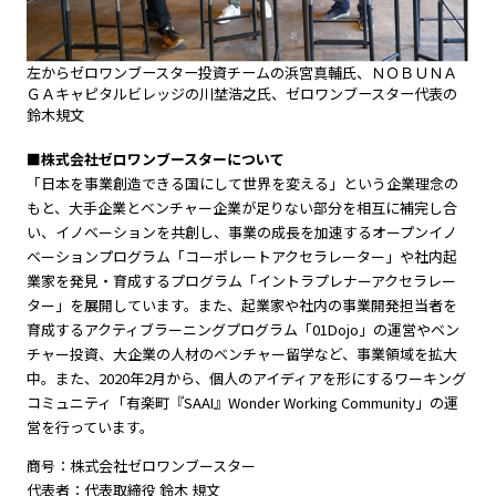
左からゼロワンブースター投資チームの浜宮真輔氏、ＮＯＢＵＮＡ
ＧＡキャピタルビレッジの川埜浩之氏、ゼロワンブースター代表の
鈴木規文
■株式会社ゼロワンブースターについて
「日本を事業創造できる国にして世界を変える」という企業理念の
もと、大手企業とベンチャー企業が足りない部分を相互に補完し合
い、イノベーションを共創し、事業の成長を加速するオープンイノ
ベーションプログラム「コーポレートアクセラレーター」や社内起
業家を発見・育成するプログラム「イントラプレナーアクセラレー
ター」を展開しています。また、起業家や社内の事業開発担当者を
育成するアクティブラーニングプログラム「01Dojo」の運営やベン
チャー投資、大企業の人材のベンチャー留学など、事業領域を拡大
中。また、2020年2月から、個人のアイディアを形にするワーキング
コミュニティ「有楽町『SAAI』Wonder Working Community」の運
営を行っています。
商号：株式会社ゼロワンブースター
代表者：代表取締役 鈴木 規文