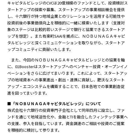
キャピタルビレッジのCVCは20億規模のファンドとして、投資検討ス
タートアップの探索や募集、スタートアップの事業相談機会を提供
し、十六銀行が持つ地域企業とのリレーションを活用する可能性や
投資前後の事業価値向上を積極的に一緒に模索いたします（支援対
象のステージは比較的若いステージで銀行と協業できるスタートア
ップを想定）。また有楽町SAAIを拠点に、ＮＯＢＵＮＡＧＡキャピ
タルビレッジと深くコミュニケーションを取りながら、スタートア
ップコミュニティに貢献いたします。
また、今回のＮＯＢＵＮＡＧＡキャピタルビレッジとの協業を軸
に、01Boosterはスタートアップへのベンチャー投資・オープンイノ
ベーションをさらに広げてまいります。これによって、スタートアッ
プの地域資本への事業進出・創出・連携に貢献し、肥沃なスタート
アップ・エコシステムを構築することで、日本各地での事業創造促
進を図ってまいります。
■「ＮＯＢＵＮＡＧＡキャピタルビレッジ」について
株式会社十六銀行の投資専門子会社として同年四月に設立し、ファ
ンドを通じて地域活性化や、金融とTIを融合したフィンテック事業へ
の支援、参入を目指しています。資金調達のご相談や投資のご提案
を積極的に検討して参ります。