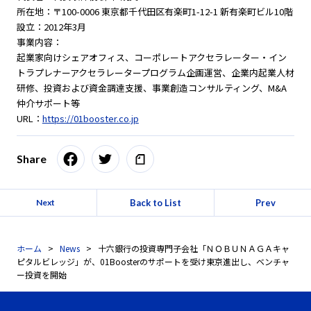
所在地：〒100-0006 東京都千代田区有楽町1-12-1 新有楽町ビル10階
設立：2012年3月
事業内容：
起業家向けシェアオフィス、コーポレートアクセラレーター・イン
トラプレナーアクセラレータープログラム企画運営、企業内起業人材
研修、投資および資金調達支援、事業創造コンサルティング、M&A
仲介サポート等
URL：
https://01booster.co.jp
Share
Back to List
Prev
Next
ホーム
News
十六銀行の投資専門子会社「ＮＯＢＵＮＡＧＡキャ
ピタルビレッジ」が、01Boosterのサポートを受け東京進出し、ベンチャ
ー投資を開始