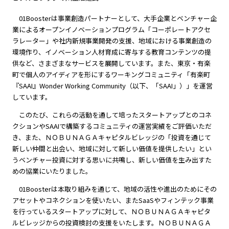
01Boosterは事業創造パートナーとして、大手企業とベンチャー企
業によるオープンイノベーションプログラム「コーポレートアクセ
ラレーター」や社内新規事業開発の支援、地域における事業創造の
環境作り、イノベーション人材育成に寄与する教育コンテンツの提
供など、さまざまなサービスを展開しています。また、東京・有楽
町で個人のアイディアを形にするワーキングコミュニティ「有楽町
『SAAI』Wonder Working Community（以下、「SAAI」）」を運営
しています。
このたび、これらの活動を通して培ったスタートアップとのコネ
クションやSAAIで構築するコミュニティの運営実績をご評価いただ
き、また、ＮＯＢＵＮＡＧＡキャピタルビレッジの「投資を通じて
新しい仲間と出会い、地域に対して新しい価値を提供したい」とい
うベンチャー投資に対する思いに共鳴し、新しい価値を生み出すた
めの協業にいたりました。
01Boosterは本取り組みを通じて、地域の活性や進出のためにその
アセットやコネクションを使いたい、またSaaSやフィンテック事業
を行っているスタートアップに対して、ＮＯＢＵＮＡＧＡキャピタ
ルビレッジからの投資検討の支援をいたします。ＮＯＢＵＮＡＧＡ