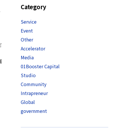
支
Category
Service
Event
Other
だ
Accelerator
Media
庭
01Booster Capital
Studio
Community
Intrapreneur
Global
government