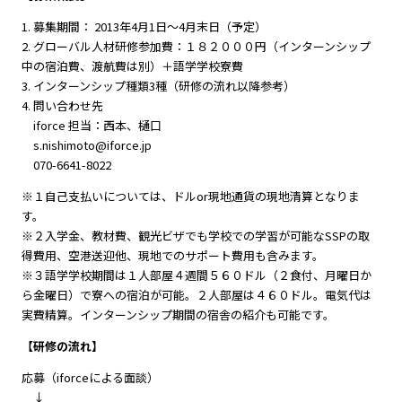
1. 募集期間： 2013年4月1日～4月末日（予定）
2. グローバル人材研修参加費：１８２０００円（インターンシップ
中の宿泊費、渡航費は別）＋語学学校寮費
3. インターンシップ種類3種（研修の流れ以降参考）
4. 問い合わせ先
iforce 担当：西本、樋口
s.nishimoto@iforce.jp
070-6641-8022
※１自己支払いについては、ドルor現地通貨の現地清算となりま
す。
※２入学金、教材費、観光ビザでも学校での学習が可能なSSPの取
得費用、空港送迎他、現地でのサポート費用も含みます。
※３語学学校期間は１人部屋４週間５６０ドル（２食付、月曜日か
ら金曜日）で寮への宿泊が可能。２人部屋は４６０ドル。電気代は
実費精算。インターンシップ期間の宿舎の紹介も可能です。
【研修の流れ】
応募（iforceによる面談）
↓