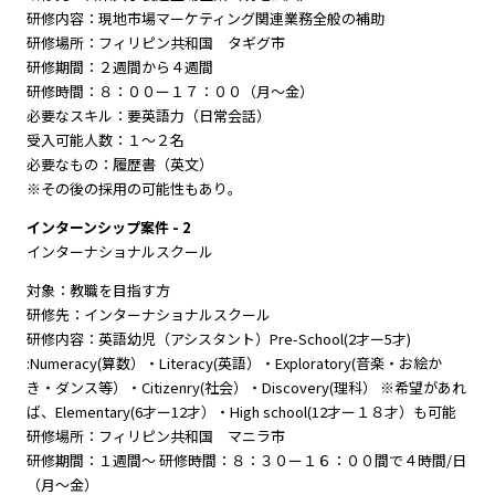
研修内容：現地市場マーケティング関連業務全般の補助
研修場所：フィリピン共和国 タギグ市
研修期間：２週間から４週間
研修時間：８：００ー１７：００（月～金）
必要なスキル：要英語力（日常会話）
受入可能人数：１～２名
必要なもの：履歴書（英文）
※その後の採用の可能性もあり。
インターンシップ案件 - 2
インターナショナルスクール
対象：教職を目指す方
研修先：インターナショナルスクール
研修内容：英語幼児（アシスタント）Pre-School(2才ー5才)
:Numeracy(算数）・Literacy(英語）・Exploratory(音楽・お絵か
き・ダンス等）・Citizenry(社会）・Discovery(理科） ※希望があれ
ば、Elementary(6才ー12才）・High school(12才ー１８才）も可能
研修場所：フィリピン共和国 マニラ市
研修期間：１週間～ 研修時間：８：３０ー１６：００間で４時間/日
（月～金）