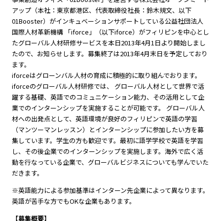
アップ（本社：東京都港区、代表取締役社長：鈴木規文、以下
01Booster）がインキュベーションサポートしている公益社団法人
国際人材革新機構 「iforce」（以下iforce）がフィリピンを中心とし
たグローバル人材研修サービスを本日2013年4月1日より開始しまし
たので、お知らせします。募集終了は2013年4月末日を予定しており
ます。
iforceはグローンバル人材の育成に積極的に取り組んでおります。
iforceのグローバル人材研修では、 グローバル人材として世界で活
躍する基礎、英語でのコミュニケーション能力、その活用として企
業でのインターンシップを実施することが可能です。 グローバル人
材への出発点として、英語環境が良好のフィリピンで英語の学習
（マンツーマンレッスン）とインターンシップに参加したい方を募
集しています。学生の方も歓迎です。最初に語学学校で英語を学習
し、その後企業でのインターンシップを実施します。海外で広く活
動を行なっている企業で、グローバルビジネスについても学んでいた
だきます。
※英語能力による参加基準はインターン先企業によって異なります。
英語が苦手な方でもOKな企業もあります。
【募集概要】