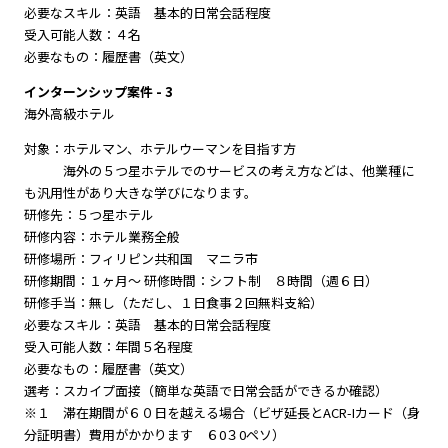
必要なスキル：英語 基本的日常会話程度
受入可能人数：４名
必要なもの：履歴書（英文）
インターンシップ案件 - 3
海外高級ホテル
対象：ホテルマン、ホテルウーマンを目指す方
海外の５つ星ホテルでのサービスの考え方などは、他業種に
も汎用性があり大きな学びになります。
研修先：５つ星ホテル
研修内容：ホテル業務全般
研修場所：フィリピン共和国 マニラ市
研修期間：１ヶ月～ 研修時間：シフト制 ８時間（週６日）
研修手当：無し（ただし、１日食事２回無料支給）
必要なスキル：英語 基本的日常会話程度
受入可能人数：年間５名程度
必要なもの：履歴書（英文）
選考：スカイプ面接（簡単な英語で日常会話ができるか確認）
※１ 滞在期間が６０日を越える場合（ビザ延長とACR-Iカード（身
分証明書）費用がかかります ６0３0ペソ）