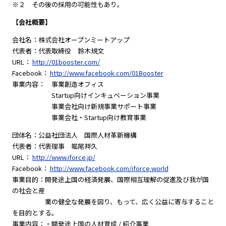
※２ その後の採用の可能性もあり。
【会社概要】
会社名：株式会社オープンミートアップ
代表者：代表取締役 鈴木規文
URL：
http://01booster.com/
Facebook：
http://www.facebook.com/01Booster
事業内容： 事業創造オフィス
Startup向けインキュベーション事業
事業会社向け新規事業サポート事業
事業会社・Startup向け教育事業
団体名：公益社団法人 国際人材革新機構
代表者：代表理事 堀尾祥久
URL：
http://www.iforce.jp/
Facebook：
http://www.facebook.com/iforce.world
事業目的：開発途上国の経済発展、国際相互理解の促進及び我が国
の社会と産
業の健全な発展を図り、もって、広く公益に寄与すること
を目的とする。
事業内容：・開発途上国の人材育成 / 紹介事業