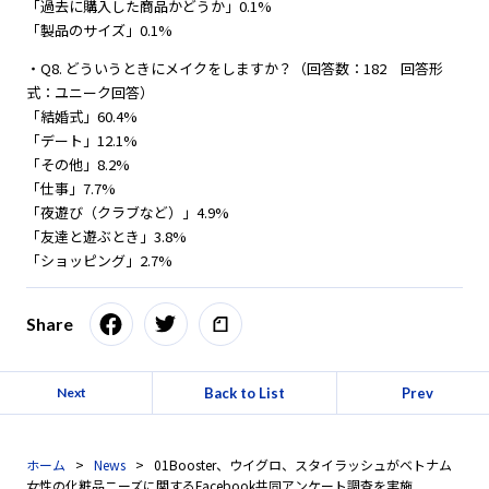
「過去に購入した商品かどうか」0.1%
「製品のサイズ」0.1%
・Q8. どういうときにメイクをしますか？（回答数：182 回答形
式：ユニーク回答）
「結婚式」60.4%
「デート」12.1%
「その他」8.2%
「仕事」7.7%
「夜遊び（クラブなど）」4.9%
「友達と遊ぶとき」3.8%
「ショッピング」2.7%
Share
Back to List
Prev
Next
ホーム
News
01Booster、ウイグロ、スタイラッシュがベトナム
女性の化粧品ニーズに関するFacebook共同アンケート調査を実施