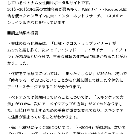
しているベトナム女性向けポータルサイトです。
20代～30代のF1層の女性会員が最も多く、WEBサイト・Facebook広
告を使ったオンライン広告・インターネットリサーチ、コスメのオ
ンライン販売などを行っています。
■調査結果の概要
・興味のある化粧品は、「口紅・グロス・リップライナー」が
32.5%と最も多く、次いで「アイシャドー・アイライナー・アイブロ
ウ」が23.3%という形で、主要な種類の化粧品に興味があることがわ
かりました。
・化粧をする頻度については、「まったくしない」が39.8%、次いで
「時々する」が28.2%ということから化粧に関してはまだ全体的に
アーリーステージであることが分かります。
・ベトナムでは普段困っていることについては、「スキンケアの方
法」が33.6%、次いで「メイクアップの方法」が20.0%となりまし
た、日焼けを防止するための美白が重要な要素であり、スキンケア
に注目が集まっていることがわかります。
・毎月化粧品に使う金額については、「～800円」が63.8%、次いで
「800円～1,600円」が12.4%となり、安価なものが求められるもの