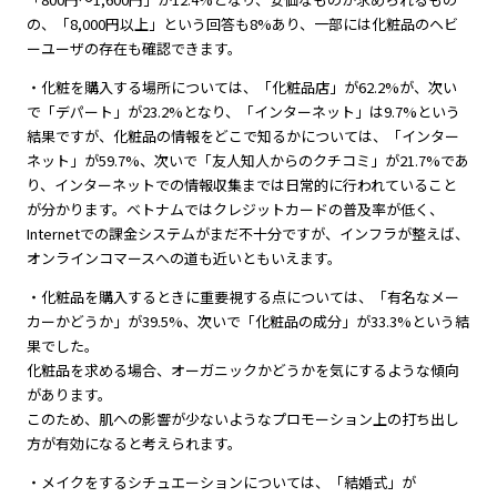
の、「8,000円以上」という回答も8%あり、一部には化粧品のヘビ
ーユーザの存在も確認できます。
・化粧を購入する場所については、「化粧品店」が62.2%が、次い
で「デパート」が23.2%となり、「インターネット」は9.7%という
結果ですが、化粧品の情報をどこで知るかについては、「インター
ネット」が59.7%、次いで「友人知人からのクチコミ」が21.7%であ
り、インターネットでの情報収集までは日常的に行われていること
が分かります。ベトナムではクレジットカードの普及率が低く、
Internetでの課金システムがまだ不十分ですが、インフラが整えば、
オンラインコマースへの道も近いともいえます。
・化粧品を購入するときに重要視する点については、「有名なメー
カーかどうか」が39.5%、次いで「化粧品の成分」が33.3%という結
果でした。
化粧品を求める場合、オーガニックかどうかを気にするような傾向
があります。
このため、肌への影響が少ないようなプロモーション上の打ち出し
方が有効になると考えられます。
・メイクをするシチュエーションについては、「結婚式」が