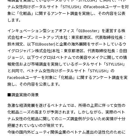
ナム女性向けポータルサイト「STYLUSH」のFacebookユーザーを対
象に「化粧品」に関するアンケート調査を実施し、その内容を公表
します。
インキュベーション型シェアオフィス「01Booster」を運営する株
式会社オープンミートアップ(本社：東京都港区、代表取締役社長：
鈴木規文、以下01Booster)と企業の海外展開をサポートしているウ
イグロジャパン株式会社(本社：東京都港区、代表取締役社長：合田
ジョージ、以下ウイグロ)はベトナムでの美容やメイクに関しての情
報発信および市場調査を実施しているポータルサイト「STYLUSH」
と共同で、ベトナム女性向けポータルサイト「STYLUSH」の
Facebookユーザーを対象に「化粧品」に関するアンケート調査を実
施し、その内容を公表します。
■調査実施の背景
急激な経済発展を遂げるベトナムでは、所得の上昇に伴って女性の
化粧品ニーズの高まりが予測されます。しかしながら、実際のベト
ナム女性の化粧品に関してのニーズ調査例が少ないため実情が十分
把握されていないのが現状です。
今後の国内外ビューティ関係企業のベトナム進出の活性化のために