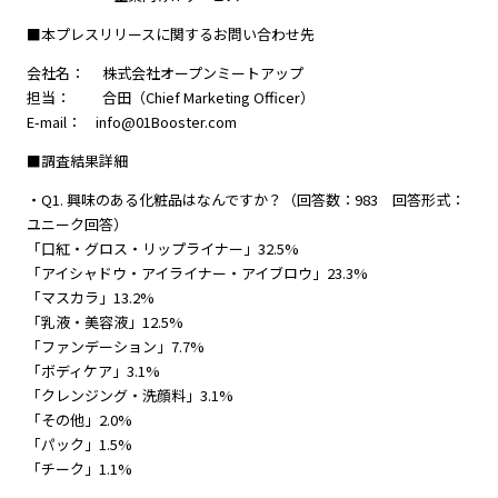
■本プレスリリースに関するお問い合わせ先
会社名： 株式会社オープンミートアップ
担当： 合田（Chief Marketing Officer）
E-mail： info@01Booster.com
■調査結果詳細
・Q1. 興味のある化粧品はなんですか？（回答数：983 回答形式：
ユニーク回答）
「口紅・グロス・リップライナー」32.5%
「アイシャドウ・アイライナー・アイブロウ」23.3%
「マスカラ」13.2%
「乳液・美容液」12.5%
「ファンデーション」7.7%
「ボディケア」3.1%
「クレンジング・洗顔料」3.1%
「その他」2.0%
「パック」1.5%
「チーク」1.1%