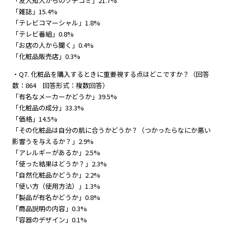
「友人知人からのクチコミ」21.7%
「雑誌」15.4%
「テレビコマーシャル」1.8%
「テレビ番組」0.8%
「お店の人から聞く」0.4%
「化粧品販売店」0.3%
・Q7. 化粧品を購入するときに重要視する点はどこですか？（回答
数：864 回答形式：複数回答）
「有名なメーカーかどうか」39.5%
「化粧品の成分」33.3%
「価格」14.5%
「その化粧品は自分の肌に合うかどうか？（つかったらなにか悪い
影響うを与えるか？」2.9%
「アレルギーがあるか」2.5%
「使った結果はどうか？」2.3%
「自然化粧品かどうか」2.2%
「使い方（使用方法）」1.3%
「製品が有名かどうか」0.8%
「商品説明の内容」0.3%
「容器のデザイン」0.1%