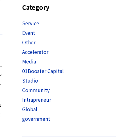
Category
Service
Event
Other
Accelerator
Media
ー
01Booster Capital
レ
Studio
メ
Community
Intrapreneur
つ
Global
た
government