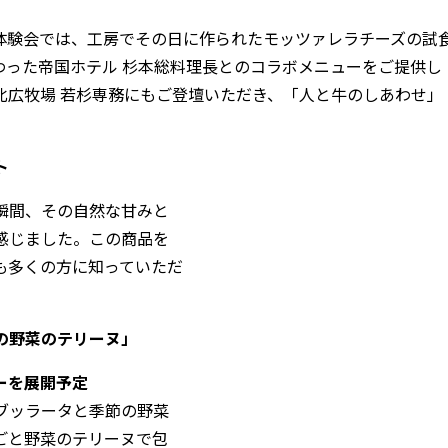
体験会では、工房でその日に作られたモッツァレラチーズの試
携わった帝国ホテル 杉本総料理長とのコラボメニューをご提供し
北広牧場 若杉専務にもご登壇いただき、「人と牛のしあわせ」
。
ト
瞬間、その自然な甘みと
感じました。この商品を
も多くの方に知っていただ
の野菜のテリーヌ」
ーを展開予定
ブッラータと季節の野菜
ごと野菜のテリーヌで包