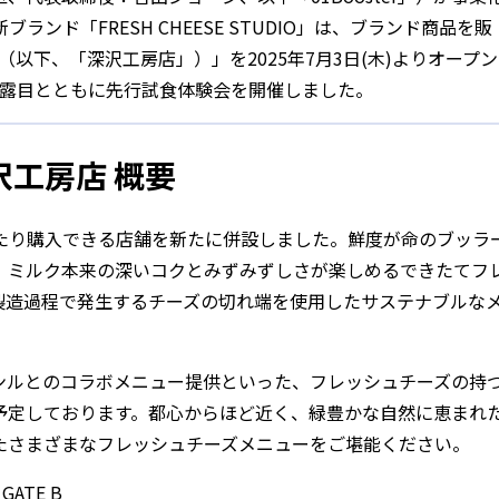
ド「FRESH CHEESE STUDIO」は、ブランド商品を販
工房店（以下、「深沢工房店」）」を2025年7月3日(木)よりオープン
お披露目とともに先行試食体験会を開催しました。
 深沢工房店 概要
たり購入できる店舗を新たに併設しました。鮮度が命のブッラ
、ミルク本来の深いコクとみずみずしさが楽しめるできたてフ
製造過程で発生するチーズの切れ端を使用したサステナブルな
ンルとのコラボメニュー提供といった、フレッシュチーズの持
予定しております。都心からほど近く、緑豊かな自然に恵まれ
たさまざまなフレッシュチーズメニューをご堪能ください。
ATE B