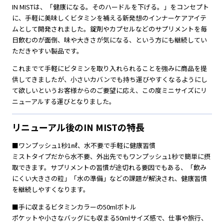
IN MISTは、「健康になる。そのハードルを下げる。」をコンセプト
に、手軽に美味しくビタミンを補える新発想のインナーケアアイテ
ムとして開発されました。錠剤やカプセルなどのサプリメントを毎
日飲むのが面倒、味や大きさが気になる、という方にも継続してい
ただきやすい製品です。
これまでて手軽にビタミンを取り入れられることを強みに商品を提
供してきましたが、小さいカバンでも持ち運びやすくなるようにし
て欲しいというお客様からのご要望に応え、この度ミニサイズにリ
ニューアルする運びとなりました。
リニューアル後のIN MISTの特長
■ワンプッシュ1秒1㎖、水不要で手軽に健康習慣
ミストタイプだから水不要、外出先でもワンプッシュ1秒で簡単に摂
取できます。サプリメントの習慣が途切れる要因でもある、「飲み
にくい大きさの粒」「水の準備」などの課題が解決され、健康習慣
を継続しやすくなります。
■手に収まるビタミンカラーの50mlボトル
ポケットや小さなバッグにも収まる50mlサイズ感で、仕事や旅行、