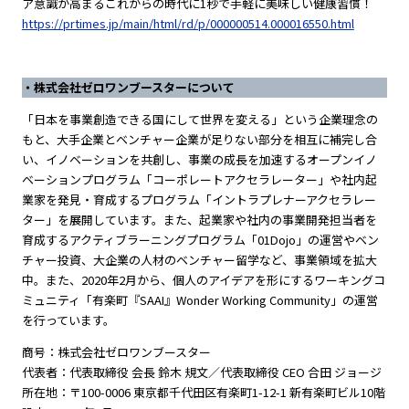
ア意識が高まるこれからの時代に1秒で手軽に美味しい健康習慣！
https://prtimes.jp/main/html/rd/p/000000514.000016550.html
・株式会社ゼロワンブースターについて
「日本を事業創造できる国にして世界を変える」という企業理念の
もと、大手企業とベンチャー企業が足りない部分を相互に補完し合
い、イノベーションを共創し、事業の成長を加速するオープンイノ
ベーションプログラム「コーポレートアクセラレーター」や社内起
業家を発見・育成するプログラム「イントラプレナーアクセラレー
ター」を展開しています。また、起業家や社内の事業開発担当者を
育成するアクティブラーニングプログラム「01Dojo」の運営やベン
チャー投資、大企業の人材のベンチャー留学など、事業領域を拡大
中。また、2020年2月から、個人のアイデアを形にするワーキングコ
ミュニティ「有楽町『SAAI』Wonder Working Community」の運営
を行っています。
商号：株式会社ゼロワンブースター
代表者：代表取締役 会長 鈴木 規文／代表取締役 CEO 合田 ジョージ
所在地：〒100-0006 東京都千代田区有楽町1-12-1 新有楽町ビル10階