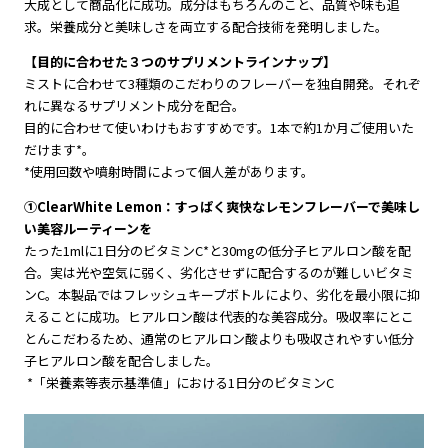
大成として商品化に成功。成分はもちろんのこと、品質や味も追
求。栄養成分と美味しさを両立する配合技術を発明しました。
【目的に合わせた３つのサプリメントラインナップ】
ミストに合わせて3種類のこだわりのフレーバーを独自開発。それぞ
れに異なるサプリメント成分を配合。
目的に合わせて使いわけもおすすめです。1本で約1か月ご使用いた
だけます*。
*使用回数や噴射時間によって個人差があります。
①ClearWhite Lemon：すっぱく爽快なレモンフレーバーで美味し
い美容ルーティーンを
たった1mlに1日分のビタミンC*と30mgの低分子ヒアルロン酸を配
合。実は光や空気に弱く、劣化させずに配合するのが難しいビタミ
ンC。本製品ではフレッシュキープボトルにより、劣化を最小限に抑
えることに成功。ヒアルロン酸は代表的な美容成分。吸収率にとこ
とんこだわるため、通常のヒアルロン酸よりも吸収されやすい低分
子ヒアルロン酸を配合しました。
*「栄養素等表示基準値」における1日分のビタミンC