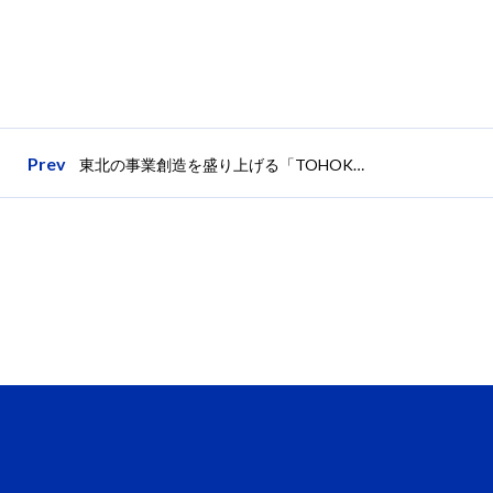
Prev
東北の事業創造を盛り上げる「TOHOKU GROWTH ACCELERATOR 2020 WEEK」の動画群をオンラインで公開