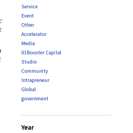
Service
Event
ビ
Other
を
Accelerator
Media
時
01Booster Capital
登
Studio
Community
Intrapreneur
Global
government
Year