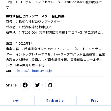
（注１）コーポレートアクセラレーターは01Boosterの登録商標で
す。
■株式会社ゼロワンブースター 会社概要
商号 ： 株式会社ゼロワンブースター
代表者 ： 代表取締役 鈴木規文
所在地 ： 〒106-0044 東京都港区東麻布１丁目７−３ 第二渡邊ビル
7F
設立 ： 2012年3月
事業内容 ：起業家向けシェアオフィス、コーポレートアクセラレー
ター・イントラプレナーアクセラレータープログラム企画運営、企業
内起業人材研修、投資および資金調達支援、事業創造コンサルティ
ング、M&A仲介サポート等
URL ：
https://01booster.co.jp
Share
Back to List
Prev
Next