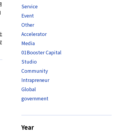
開
Service
知
Event
Other
社
Accelerator
実
Media
01Booster Capital
Studio
Community
Intrapreneur
Global
government
Year