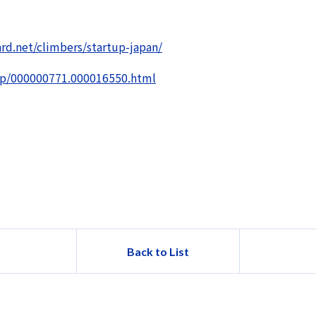
ard.net/climbers/startup-japan/
d/p/000000771.000016550.html
Back to List