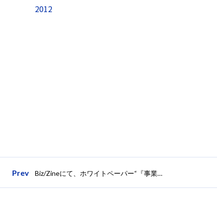
2012
Prev
Biz/Zineにて、ホワイトペーパー“『事業性のある大きな新規事業』を創る考え方と実践ポイント”公開に関する記事が掲載されました