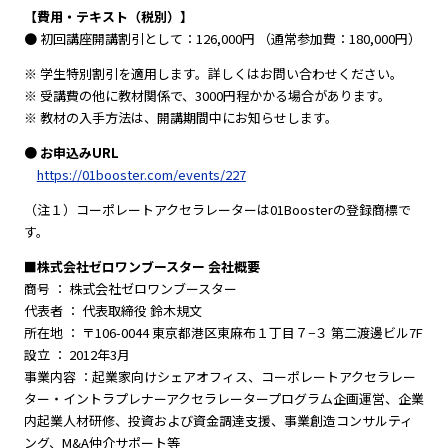
【費用・テキスト（税別）】
● 初回講座開講割引として：126,000円 （通常参加費：180,000円）
※ 学生特別割引を適用します。詳しくはお問い合わせください。
※ 受講費の他に教材関係で、3000円程かかる場合があります。
※ 教材の入手方法は、開講期間中にお知らせします。
● お申込みURL
https://01booster.com/events/227
（注１）コーポレートアクセラレーターは01Boosterの登録商標で
す。
■株式会社ゼロワンブースター 会社概要
商号 ： 株式会社ゼロワンブースター
代表者 ： 代表取締役 鈴木規文
所在地 ： 〒106-0044 東京都港区東麻布１丁目７−３ 第二渡邊ビル7F
設立 ： 2012年3月
事業内容 ：起業家向けシェアオフィス、コーポレートアクセラレー
ター・イントラプレナーアクセラレータープログラム企画運営、企業
内起業人材研修、投資および資金調達支援、事業創造コンサルティ
ング、M&A仲介サポート等