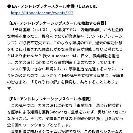
● EA・アントレプレナースクール本講申し込みURL
https://01booster.com/events/227
【EA・アントレプレナーシップスクールを始動する背景】
「予測困難（カオス）」な環境下では「内発的動機」から社会的
な共鳴を生みだし、機会をつなぐ起業家精神（アントレプレナーシ
ップ）が必要不可欠です。このような環境の中で、過去の成功体験
をもとに計画された硬直しがちな事業創造が機能しないと感じたこ
とはありませんか？ 我々01Boosterでは、日々、事業創造を推進
し、カオス時代に必要となる事業創造手法の探究をしています。
未来が予測できない環境において事業創造を推進するために、い
ま何が必要なのでしょうか？ 今回の講座を始動する背景は、受講者
の皆さまと、「それぞれの解」を探究し、共有することにありま
す。
【EA・アントレプレナーシップスクールの概要】
この講座では、カオス時代に必要な「事業創造手法と行動様式」
を座学による知識を獲得(Knowing)に重点をおかず、実践(Doing)につ
ながること。そして、受講者ご自身の価値観や信念(Being)を深める
全６回のワークショップとなります。
事業創造に関わるシステムは複雑であり、この複雑なシステムの