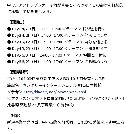
中で、アントレプレナーは何が重要となるのか？この勘所を経験的
に獲得していきましょう。
【開講日】
● Day1 4/7（日）14:00 - 17:00 ＜テーマ＞ 我が道を行く
● Day2 4/21（日）14:00 - 17:00 ＜テーマ＞ 他人に習うな
● Day3 5/12（日）14:00 - 17:00 ＜テーマ＞ 自分を信じる
● Day4 5/26（日）14:00 - 17:00 ＜テーマ＞ 一隅を照らす
● Day5 6/9（日） 14:00 - 17:00 ＜テーマ＞ 仲間と一緒に
● Day6 6/23（日）14:00 - 17:00 ＜テーマ＞ さあ始めよう
【開講場所】
住所：104-0042 東京都中央区入船3-10-7 有楽堂ビル2階
施設名：キンダリーインターナショナル 明石日本橋校
＜参考＞
http://kindery.net/location/#akashi
＜アクセス＞ 東京メトロ有楽町線「新富町駅」から徒歩2分 / JR・日
比谷線 築地駅 or 八丁堀駅から徒歩8分
【対象】
新規事業開発担当、中小企業の経営者、これから起業を志す学生 な
ど。