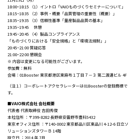
18:00~18:15 （1）イントロ「VAIOものづくりセミナーについて」
18:15~18:35 （2）事例・概要「品質管理の重要性（概要）」
18:35~19:35 （3）信頼性基準「量産製品品質の基本」
19:35~19:45 休憩
19:45~20:45 （4）製品コンプライアンス
「ものづくりにおける「安全規格」と「環境法規制」」
20:45~21:00 質疑応答
21:00~22:00 懇親会
※ 内容は変更になる可能性がございます。
参加費：無料
会場：01Booster 東京都港区東麻布１丁目７－３ 第二渡邊ビル 4F
（注１）コーポレートアクセラレーターは01Boosterの登録商標で
す。
■VAIO株式会社 会社概要
代表者 代表取締役 吉田秀俊
本社住所 ：〒399-8282 長野県安曇野市豊科5432
東京オフィス住所 ：〒140-0002 東京都品川区東品川 4-12-6 日立ソ
リューションズタワーＢ 14階
設立日 ：2014 年 7月