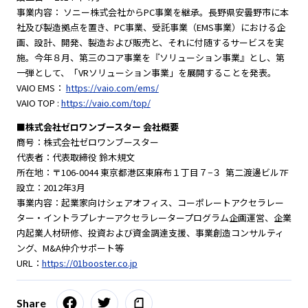
事業内容： ソニー株式会社からPC事業を継承。長野県安曇野市に本
社及び製造拠点を置き、PC事業、受託事業（EMS事業）における企
画、設計、開発、製造および販売と、それに付随するサービスを実
施。今年８月、第三のコア事業を『ソリューション事業』とし、第
一弾として、「VRソリューション事業」を展開することを発表。
VAIO EMS：
https://vaio.com/ems/
VAIO TOP :
https://vaio.com/top/
■株式会社ゼロワンブースター 会社概要
商号：株式会社ゼロワンブースター
代表者：代表取締役 鈴木規文
所在地：〒106-0044 東京都港区東麻布１丁目７−３ 第二渡邊ビル7F
設立：2012年3月
事業内容：起業家向けシェアオフィス、コーポレートアクセラレー
ター・イントラプレナーアクセラレータープログラム企画運営、企業
内起業人材研修、投資および資金調達支援、事業創造コンサルティ
ング、M&A仲介サポート等
URL：
https://01booster.co.jp
Share