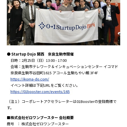
● Startup Dojo 関西 奈良生駒市開催
日時：2月25日（日）13:00 - 17:00
会場：生駒市テレワーク＆インキュベーションセンター イコマド
奈良県生駒市谷田町1615 アコール生駒もやい館 3F4F
https://ikoma-do.com/
イベント詳細は下記URLをご覧ください。
https://01booster.com/events/165
（注１）コーポレートアクセラレーターは01Boosterの登録商標で
す。
■株式会社ゼロワンブースター 会社概要
商号 ： 株式会社ゼロワンブースター