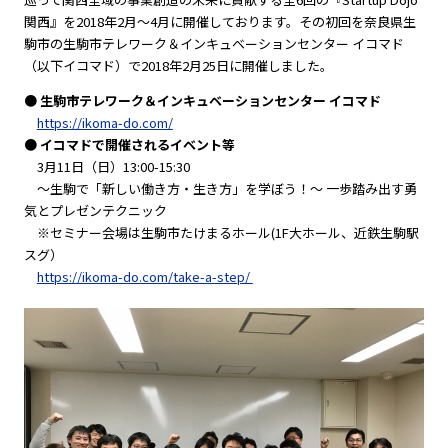
関西』を2018年2月〜4月に開催しております。その初回を奈良県生
駒市の生駒市テレワーク＆インキュベーションセンター イコマド
（以下イコマド）で2018年2月25日に開催しました。
● 生駒市テレワーク＆インキュベーションセンター イコマド
https://ikoma-do.com/
● イコマドで開催されるイベント等
3月11日（日）13:00-15:30
～生駒で「新しい働き方・生き方」を学ぼう！～ 一歩踏み出す勇
気とプレゼンテクニック
※セミナー会場は生駒市たけまるホール(1F大ホール、近鉄生駒駅
スグ）
https://ikoma-do.com/take-a-step/