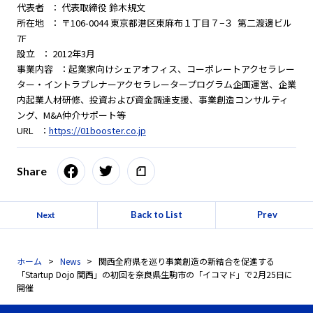
代表者 ： 代表取締役 鈴木規文
所在地 ： 〒106-0044 東京都港区東麻布１丁目７−３ 第二渡邊ビル
7F
設立 ： 2012年3月
事業内容 ：起業家向けシェアオフィス、コーポレートアクセラレー
ター・イントラプレナーアクセラレータープログラム企画運営、企業
内起業人材研修、投資および資金調達支援、事業創造コンサルティ
ング、M&A仲介サポート等
URL ：
https://01booster.co.jp
Share
Back to List
Prev
Next
ホーム
News
関西全府県を巡り事業創造の新結合を促進する
「Startup Dojo 関西」の初回を奈良県生駒市の「イコマド」で2月25日に
開催