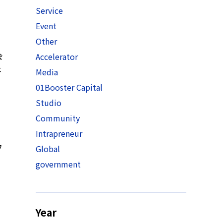
Service
Event
Other
会
Accelerator
本
Media
01Booster Capital
Studio
Community
Intrapreneur
ウ
Global
government
Year