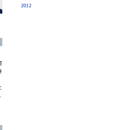
2012
超
要
」
と
し