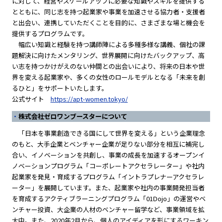
に対して、経営やスケールアップに必要な知識やスキルを提供する
とともに、同じ志を持つ起業家や事業を加速させる協力者・支援者
と出会い、連携していただくことを目的に、さまざまな場と機会を
提供するプログラムです。
幅広い知識と経験を持つ講師陣による多種多様な講義、個社の課
題解決に向けたメンタリング、世界展開に向けたバックアップ、高
い志を持つかけがえのない仲間との出会いにより、将来の日本や世
界を変える起業家や、多くの女性のロールモデルとなる「未来を創
るひと」をサポートいたします。
公式サイト
https://apt-women.tokyo/
株式会社ゼロワンブースターについて
「日本を事業創造できる国にして世界を変える」という企業理念
のもと、大手企業とベンチャー企業が足りない部分を相互に補完し
合い、イノベーションを共創し、事業の成長を加速するオープンイ
ノベーションプログラム「コーポレートアクセラレーター」や社内
起業家を発見・育成するプログラム「イントラプレナーアクセラレ
ーター」を展開しています。また、起業家や社内の事業開発担当者
を育成するアクティブラーニングプログラム「01Dojo」の運営やベ
ンチャー投資、大企業の人材のベンチャー留学など、事業領域を拡
大中。また、2020年2月から、個人のアイディアを形にするワーキン