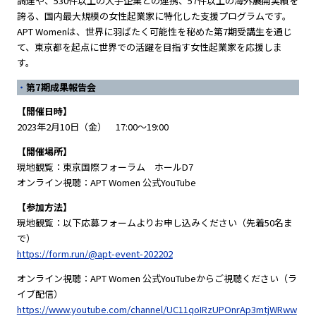
調達や、530件以上の大手企業との連携、57件以上の海外展開実績を
誇る、国内最大規模の女性起業家に特化した支援プログラムです。
APT Womenは、世界に羽ばたく可能性を秘めた第7期受講生を通じ
て、東京都を起点に世界での活躍を目指す女性起業家を応援しま
す。
第7期成果報告会
【開催日時】
2023年2月10日（金） 17:00〜19:00
【開催場所】
現地観覧：東京国際フォーラム ホールD7
オンライン視聴：APT Women 公式YouTube
【参加方法】
現地観覧：以下応募フォームよりお申し込みください（先着50名ま
で）
https://form.run/@apt-event-202202
オンライン視聴：APT Women 公式YouTubeからご視聴ください（ラ
イブ配信）
https://www.youtube.com/channel/UC11qoIRzUPOnrAp3mtjWRww