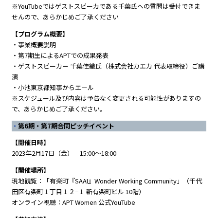
※YouTubeではゲストスピーカである千葉氏への質問は受付できま
せんので、あらかじめご了承ください
【プログラム概要】
・事業概要説明
・第7期生によるAPTでの成果発表
・ゲストスピーカー 千葉佳織氏（株式会社カエカ 代表取締役）ご講
演
・小池東京都知事からエール
※スケジュール及び内容は予告なく変更される可能性がありますの
で、あらかじめご了承ください。
第6期・第7期合同ピッチイベント
【開催日時】
2023年2月17日（金） 15:00～18:00
【開催場所】
現地観覧：「有楽町『SAAI』Wonder Working Community」（千代
田区有楽町１丁目１２−１ 新有楽町ビル 10階）
オンライン視聴：APT Women 公式YouTube