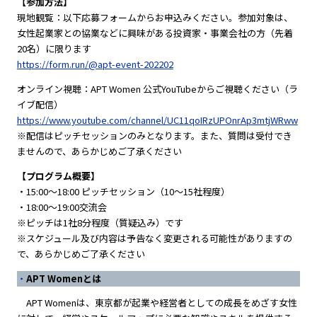
【参加方法】
現地観覧：以下応募フォームからお申込みください。参加対象は、
女性起業家との協業などに興味がある投資家・事業会社の方（先着
20名）に限ります
https://form.run/@apt-event-202202
オンライン視聴：APT Women 公式YouTubeからご視聴ください（ラ
イブ配信）
https://www.youtube.com/channel/UC11qoIRzUPOnrAp3mtjWRww
※配信はピッチセッションのみとなります。また、質問は受付でき
ませんので、あらかじめご了承ください
【プログラム概要】
・15:00～18:00 ピッチセッション（10〜15社程度）
・18:00～19:00交流会
※ピッチは1社8分程度（質疑込み）です
※スケジュール及び内容は予告なく変更される可能性がありますの
で、あらかじめご了承ください
APT Womenとは
APT Womenは、東京都が起業や経営者としての成長をめざす女性