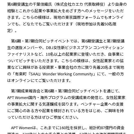
第6期受講生の千葉佳織氏（株式会社カエカ 代表取締役）より自身の
経験とこれから起業や事業拡大をめざす方へのメッセージをいただ
きます。こちらの模様は、現地の東京国際フォーラムでもオンライ
ンでも、どなたでもご覧いただけます（現地参加は先着50名限
定）。
第6期・第7期合同ピッチイベントでは、第6期受講生と第7期受講
生の選抜メンバーや、DBJ女性新ビジネスプラン コンペティション
ファイナリストなど、10名以上の起業家に登壇いただき、自事業に
ついてピッチをいただきます。こちらの模様は、女性起業家との協
業などに興味がある投資家・事業会社の方に限り先着20名まで現地
の「有楽町『SAAI』Wonder Working Community」にて、一般の方
はオンラインにてご覧いただけます。
第7期成果報告会と第6期・第7期合同ピッチイベントを通じて、
APT Women国内・海外プログラムの受講成果の発信と、女性起業家
の事業拡大に関する気運醸成を図ります。ベンチャー企業への支援
にご関心のある方や起業を検討されている方をはじめ、ご興味を持
っていただける方はぜひご参加ください。
APT Womenは、これまでに160社を採択し、総計約87億円の資金