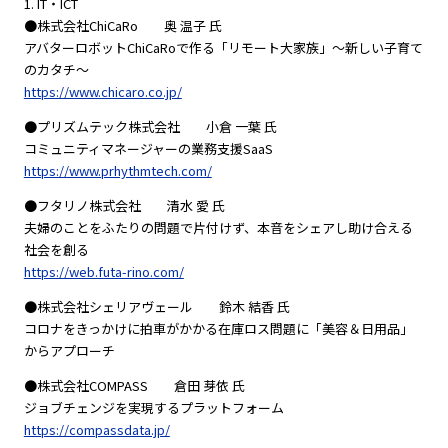
1. IT・ICT
●株式会社ChiCaRo 奥 温子 氏
アバターロボットChiCaRoで作る「リモート大家族」～新しい子育て
のカタチ～
https://www.chicaro.co.jp/
●プリズムテック株式会社 小倉 一葉 氏
コミュニティマネージャーの業務支援SaaS
https://www.prhythmtech.com/
●フタリノ株式会社 清水 愛 氏
夫婦のことをふたりの問題で片付けず、本音をシェアし助け合える
社会を創る
https://web.futa-rino.com/
●株式会社シェリアヴェール 鈴木 結香 氏
コロナをきっかけに拍車がかかる在庫ロス問題に「美容＆日用品」
からアプローチ
●株式会社COMPASS 倉田 芽依 氏
ジョブチェンジを実現するプラットフォーム
https://compassdata.jp/