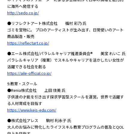
に海外へ発信する
http://sedo.co.jp/
●リフレクトアート株式会社 福村 彩乃 氏
ゴミを宝物に。 プロのアーティストが生み出す、日常使いのアート
商品製造・販売
https://reflectart.co.jp/
●エール株式会社/パラレルキャリア推進委員会®️ 美宝 れいこ 氏
パラレルキャリア（複業）でスキルやキャリアを活かしたい女性が
活躍できる社会を創る
https://aile-official.co.jp/
9.教育・スクール
●Renia株式会社 上田 佳美 氏
子供達の才能を引き出す探求学習型スクールを運営。世界で活躍す
る人材育成を目指す
https://www.keis-edu.com/
●株式会社アレス 駒村 利永子 氏
大人のお悩みに特化したライフスキル教育プログラムの普及とQOL
向上を目指す