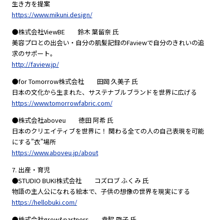
生き方を提案
https://www.mikuni.design/
●株式会社ViewBE 鈴木 葉留奈 氏
美容プロとの出会い・自分の肌髪記録のFaviewで自分のきれいの追
求のサポート。
http://faview.jp/
●for Tomorrow株式会社 田岡 久美子 氏
日本の文化から生まれた、サステナブルブランドを世界に広げる
https://www.tomorrowfabric.com/
●株式会社aboveu 徳田 阿希 氏
日本のクリエイティブを世界に！ 関わる全ての人の自己表現を可能
にする”衣”場所
https://www.aboveu.jp/about
7. 出産・育児
●STUDIO BUKI株式会社 コズロブ ふくみ 氏
物語の主人公になれる絵本で、子供の想像の世界を現実にする
https://hellobuki.com/
●株式会社grow&partners 幸脇 啓子 氏