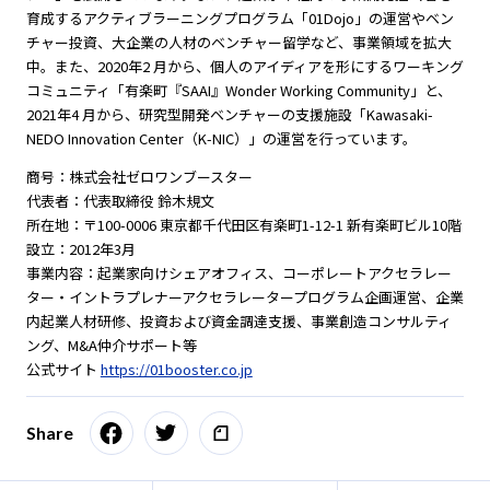
育成するアクティブラーニングプログラム「01Dojo」の運営やベン
チャー投資、大企業の人材のベンチャー留学など、事業領域を拡大
中。また、2020年2 月から、個人のアイディアを形にするワーキング
コミュニティ「有楽町『SAAI』Wonder Working Community」と、
2021年4 月から、研究型開発ベンチャーの支援施設「Kawasaki-
NEDO Innovation Center（K-NIC）」の運営を行っています。
商号：株式会社ゼロワンブースター
代表者：代表取締役 鈴木規文
所在地：〒100-0006 東京都千代田区有楽町1-12-1 新有楽町ビル10階
設立：2012年3月
事業内容：起業家向けシェアオフィス、コーポレートアクセラレー
ター・イントラプレナーアクセラレータープログラム企画運営、企業
内起業人材研修、投資および資金調達支援、事業創造コンサルティ
ング、M&A仲介サポート等
公式サイト
https://01booster.co.jp
Share