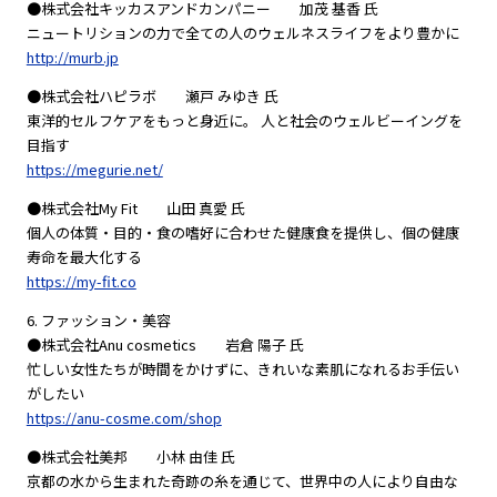
●株式会社キッカスアンドカンパニー 加茂 基香 氏
ニュートリションの力で全ての人のウェルネスライフをより豊かに
http://murb.jp
●株式会社ハピラボ 瀬戸 みゆき 氏
東洋的セルフケアをもっと身近に。 人と社会のウェルビーイングを
目指す
https://megurie.net/
●株式会社My Fit 山田 真愛 氏
個人の体質・目的・食の嗜好に合わせた健康食を提供し、個の健康
寿命を最大化する
https://my-fit.co
6. ファッション・美容
●株式会社Anu cosmetics 岩倉 陽子 氏
忙しい女性たちが時間をかけずに、きれいな素肌になれるお手伝い
がしたい
https://anu-cosme.com/shop
●株式会社美邦 小林 由佳 氏
京都の水から生まれた奇跡の糸を通じて、世界中の人により自由な