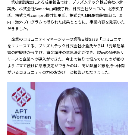
第6期受講生による成果報告では、プリズムテック株式会社小倉一
葉氏、株式会社Samaria山﨑優子氏、株式会社ジョコネ。北奈央子
氏、株式会社comipro櫻井知里氏、株式会社MEME齋藤舞氏に、国
内・海外プログラムで得られた成果とともに、事業内容を発表いた
だきました。
企業のコミュニティマネージャーの業務支援SaaS「コミュニオ」
をリリースする、プリズムテック株式会社小倉氏からは「先輩起業
家の経験談から学び、資金調達の意思決定ができ、製品のMVP版リ
リースと企業への導入ができた。今まで独りで悩んでいたのが嘘の
ように立て続けに意思決定ができたのは、高い熱量と志を持つ仲間
がいるコミュニティの力のおかげ」と報告いただきました。