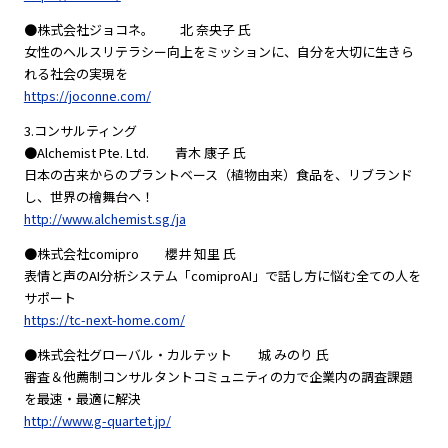
●株式会社ジョコネ。 北 奈央子 氏
女性のヘルスリテラシー向上をミッションに、自分を大切に生きら
れる社会の実現を
https://joconne.com/
3.コンサルティング
●Alchemist Pte. Ltd. 青木 康子 氏
日本の古来からのプラントベース（植物由来）食品を、リブランド
し、世界の檜舞台へ！
http://www.alchemist.sg/ja
●株式会社comipro 櫻井 知里 氏
表情と声のAI分析システム「comiproAI」で話し方に悩む全ての人を
サポート
https://tc-next-home.com/
●株式会社グローバル・カルテット 城 みのり 氏
審査＆他薦制コンサルタントコミュニティの力で企業内の調査課題
を最速・最適に解決
http://www.g-quartet.jp/