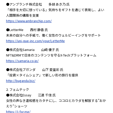
●アンブランチ株式会社 多胡 あき乃 氏
「相手を大切に想っている」気持ちをギフトを通じて表現し、よい
人間関係の構築を支援
https://www.ambranchjp.com/
●LetterMe 西村 静香 氏
未来の自分への手紙で、働く女性のウェルビーイングをサポート
https://uni-que-inc.com/your/LetterMe
●株式会社Samaria 山﨑 優子 氏
NFT&DRMで日本のコンテンツを守るX-Techプラットフォーム
https://samaria.co.jp/
●株式会社ブガンダ 山下 愛里彩 氏
「投資×タイムシェア」で新しい形の旅行を提供
http://buganda.biz/
2. フェムテック
●株式会社Essay 江連 千佳 氏
女性の声なき違和感をカタチにし、ココロとカラダを解放する"おか
えり"ショーツ
https://i-for.me/