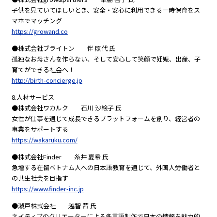
子供を見ていてほしいとき、安全・安心に利用できる一時保育をス
マホでマッチング
https://growand.co
●株式会社ブライトン 伴 照代 氏
孤独なお母さんを作らない、そして安心して笑顔で妊娠、出産、子
育てができる社会へ！
http://birth-concierge.jp
8.人材サービス
●株式会社ワカルク 石川 沙絵子 氏
女性が仕事を通じて成長できるプラットフォームを創り、経営者の
事業をサポートする
https://wakaruku.com/
●株式会社Finder 糸井 夏希 氏
急増する在留ベトナム人への日本語教育を通じて、外国人労働者と
の共生社会を目指す
https://www.finder-inc.jp
●瀬戸株式会社 越智 茜 氏
ネイティブのクリエーターによる多言語制作で日本の情報を魅力的