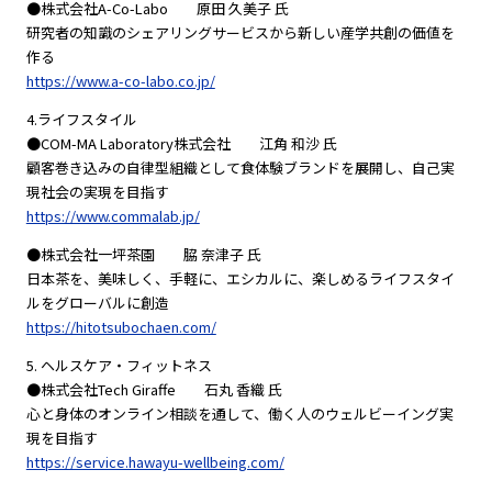
●株式会社A-Co-Labo 原田 久美子 氏
研究者の知識のシェアリングサービスから新しい産学共創の価値を
作る
https://www.a-co-labo.co.jp/
4.ライフスタイル
●COM-MA Laboratory株式会社 江角 和沙 氏
顧客巻き込みの自律型組織として食体験ブランドを展開し、自己実
現社会の実現を目指す
https://www.commalab.jp/
●株式会社一坪茶園 脇 奈津子 氏
日本茶を、美味しく、手軽に、エシカルに、楽しめるライフスタイ
ルをグローバルに創造
https://hitotsubochaen.com/
5. ヘルスケア・フィットネス
●株式会社Tech Giraffe 石丸 香織 氏
心と身体のオンライン相談を通して、働く人のウェルビーイング実
現を目指す
https://service.hawayu-wellbeing.com/