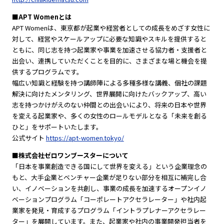
■APT Womenとは
APT Womenは、東京都が起業や経営者としての成長をめざす女性に
対して、経営やスケールアップに必要な知識やスキルを提供すると
ともに、同じ志を持つ起業家や事業を加速させる協力者・支援者と
出会い、連携していただくことを目的に、さまざまな場と機会を提
供するプログラムです。
幅広い知識と経験を持つ講師陣による多種多様な講義、個社の課題
解決に向けたメンタリング、世界展開に向けたバックアップ、高い
志を持つかけがえのない仲間との出会いにより、将来の日本や世界
を変える起業家や、多くの女性のロールモデルとなる「未来を創る
ひと」をサポートいたします。
公式サイト
https://apt-women.tokyo/
■株式会社ゼロワンブースターについて
「日本を事業創造できる国にして世界を変える」という企業理念の
もと、大手企業とベンチャー企業が足りない部分を相互に補完し合
い、イノベーションを共創し、事業の成長を加速するオープンイノ
ベーションプログラム「コーポレートアクセラレーター」や社内起
業家を発見・育成するプログラム「イントラプレナーアクセラレー
ター」を展開しています。また、起業家や社内の事業開発担当者を