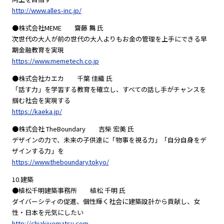
http://www.alles-inc.jp/
●株式会社MEME 齋藤 舞 氏
次世代の大人が前の世代の大人よりもお金の管理を上手にできる早
期金融教育を実現
https://www.memetech.co.jp
●株式会社カエカ 千葉 佳織 氏
「話す力」を学習する教育を確立し、すべての話し手がチャンスを
掴む社会を実現する
https://kaeka.jp/
●株式会社 TheBoundary 吉柴 宏美 氏
デザインの力で、未来の子供達に「物事を視る力」「自分自身をデ
ザインする力」を
https://www.theboundary.tokyo/
10.建築
●植松千明建築事務所 植松 千明 氏
ダイバーシティの促進、個性輝く社会に建築設計から貢献し、女
性・日本を元気にしたい
http://chiakiuematsu.com