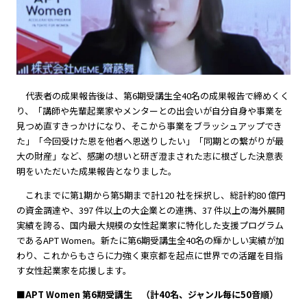
代表者の成果報告後は、第6期受講生全40名の成果報告で締めくく
り、「講師や先輩起業家やメンターとの出会いが自分自身や事業を
見つめ直すきっかけになり、そこから事業をブラッシュアップでき
た」「今回受けた恩を他者へ恩送りしたい」「同期との繋がりが最
大の財産」など、感謝の想いと研ぎ澄まされた志に根ざした決意表
明をいただいた成果報告となりました。
これまでに第1期から第5期まで計120 社を採択し、総計約80 億円
の資金調達や、397 件以上の大企業との連携、37 件以上の海外展開
実績を誇る、国内最大規模の女性起業家に特化した支援プログラム
であるAPT Women。新たに第6期受講生全40名の輝かしい実績が加
わり、これからもさらに力強く東京都を起点に世界での活躍を目指
す女性起業家を応援します。
■APT Women 第6期受講生 （計40名、ジャンル毎に50音順）