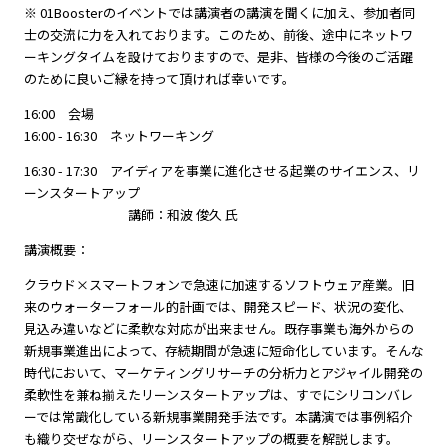
※ 01Boosterのイベントでは講演者の講演を聞くに加え、参加者同
士の交流に力を入れております。このため、前後、途中にネットワ
ーキングタイムを設けておりますので、是非、皆様の今後のご活躍
のために良いご縁を持って頂ければ幸いです。
16:00 会場
16:00 - 16:30 ネットワーキング
16:30 - 17:30 アイディアを事業に進化させる起業のサイエンス、リ
ーンスタートアップ
講師：和波 俊久 氏
講演概要：
クラウド×スマートフォンで急速に加速するソフトウェア産業。旧
来のウォーターフォール的計画では、開発スピード、状況の変化、
見込み違いなどに柔軟な対応が出来ません。既存事業も海外からの
新規事業進出によって、存続期間が急速に短命化しています。そんな
時代において、マーケティングリサーチの分析力とアジャイル開発の
柔軟性を兼ね揃えたリーンスタートアップは、すでにシリコンバレ
ーでは常識化している新規事業開発手法です。本講演では事例紹介
も織り交ぜながら、リーンスタートアップの概要を解説します。