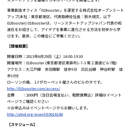
事業創造オフィス「01Booster」を運営する株式会社オープンミート
アップ(本社：東京都港区、代表取締役社長：鈴木規文、以下
01Booster) 01Boosterは、リーンスタートアップジャパン代表の和
波氏をお招きして、アイデアを事業に進化させる方法を初歩から学
びます。是非、この機会にご参集ください。
【開催概要】
開催日時：2013年6月29日（土）16:00-19:30
開催場所：01Booster (東京都港区東麻布1-7-3 第２渡邉ビル7階)
アクセス：大江戸線 赤羽橋駅 徒歩5分 日比谷線 神谷町駅 徒
歩10分
ローソンの隣、１Fがカーペット屋さんのビルの7Fです。
http://01booster.com/access/
会費 ：2000円（当日会場支払い、軽飲食費込）詳細はイベント
ページでご確認ください
※お申込みはイベントページからお願いします。
http://atnd.org/event/E0016186
【スケジュール】