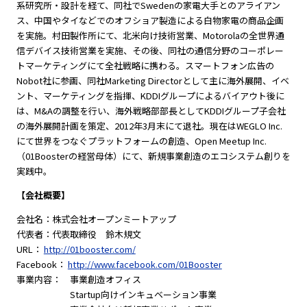
系研究所・設計を経て、同社でSwedenの家電大手とのアライアン
ス、中国やタイなどでのオフショア製造による白物家電の商品企画
を実施。村田製作所にて、北米向け技術営業、Motorolaの全世界通
信デバイス技術営業を実施、その後、同社の通信分野のコーポレー
トマーケティングにて全社戦略に携わる。スマートフォン広告の
Nobot社に参画、同社Marketing Directorとして主に海外展開、イベ
ント、マーケティングを指揮、KDDIグループによるバイアウト後に
は、M&Aの調整を行い、海外戦略部部長としてKDDIグループ子会社
の海外展開計画を策定、2012年3月末にて退社。現在はWEGLO Inc.
にて世界をつなぐプラットフォームの創造、Open Meetup Inc.
（01Boosterの経営母体）にて、新規事業創造のエコシステム創りを
実践中。
【会社概要】
会社名：株式会社オープンミートアップ
代表者：代表取締役 鈴木規文
URL：
http://01booster.com/
Facebook：
http://www.facebook.com/01Booster
事業内容： 事業創造オフィス
Startup向けインキュベーション事業