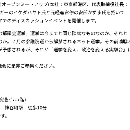
式会社オープンミートアップ(本社：東京都港区、代表取締役社長：
は、プロブロガーのイケダハヤト氏と元経産官僚の安部かずま氏を招いて
マでのディスカッションイベントを開催します。
の都議会選挙。選挙は今までと同じ陳腐なものなのか、それと
のか。７月の参議院選から解禁されるネット選挙。その前哨戦
が予想されるが、それが「選挙を変え、政治を変える実験台」
機会に是非ご参集ください。
２渡邉ビル7階)
 神谷町駅 徒歩10分
です。