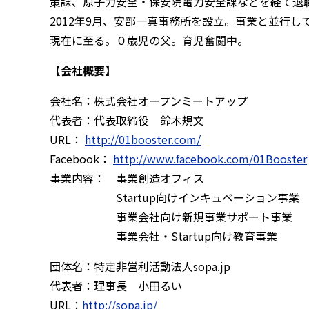
策課、原子力安全・保安院電力安全課などを経て退
2012年9月、安部一真事務所を設立。事業と並行
現在に至る。０歳児の父。育児奮闘中。
【会社概要】
会社名：株式会社オープンミートアップ
代表者：代表取締役 鈴木規文
URL：
http://01booster.com/
Facebook：
http://www.facebook.com/01Booster
事業内容： 事業創造オフィス
Startup向けインキュベーション事業
事業会社向け新規事業サポート事業
事業会社・Startup向け教育事業
団体名：特定非営利活動法人sopa.jp
代表者：理事長 小田るい
URL：
http://sopa.jp/