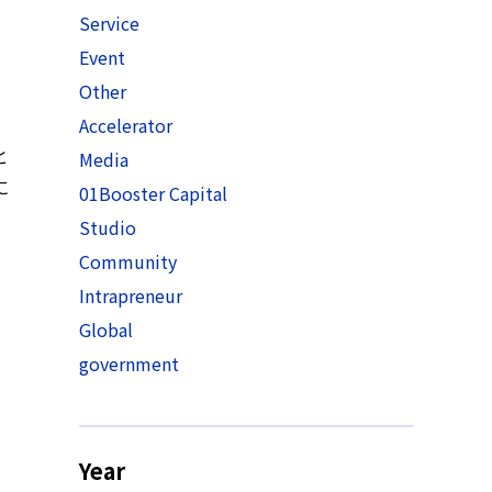
Service
Event
Other
Accelerator
と
Media
に
01Booster Capital
Studio
Community
Intrapreneur
Global
government
Year