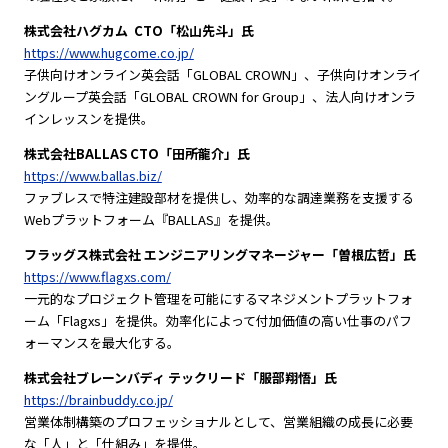
株式会社ハグカム CTO「松山先斗」氏
https://www.hugcome.co.jp/
子供向けオンライン英会話「GLOBAL CROWN」、子供向けオンライ
ングループ英会話「GLOBAL CROWN for Group」、法人向けオンラ
インレッスンを提供。
株式会社BALLAS CTO「田所龍介」氏
https://www.ballas.biz/
ファブレスで特注建設部材を提供し、効率的な調達業務を支援する
Webプラットフォーム『BALLAS』を提供。
フラッグス株式会社 エンジニアリングマネージャー「曽根広哲」氏
https://www.flagxs.com/
一元的なプロジェクト管理を可能にするマネジメントプラットフォ
ーム「Flagxs」を提供。効率化によって付加価値の高い仕事のパフ
ォーマンスを最大化する。
株式会社ブレーンバディ テックリード「服部翔悟」氏
https://brainbuddy.co.jp/
営業体制構築のプロフェッショナルとして、営業組織の成長に必要
な「人」と「仕組み」を提供。