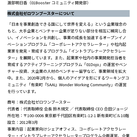
渡部明日香（01Booster コミュニティ開発部）
株式会社ゼロワンブースターについて
「日本を事業創造できる国にして世界を変える」という企業理念の
もと、大手企業とベンチャー企業が足りない部分を相互に補完し合
い、イノベーションを共創し、事業の成長を加速するオープンイノ
ベーションプログラム「コーポレートアクセラレーター」や社内起
業家を発見・育成するプログラム「イントラプレナーアクセラレー
ター」を展開しています。また、起業家や社内の事業開発担当者を
育成するアクティブラーニングプログラム「01Dojo」の運営やベン
チャー投資、大企業の人材のベンチャー留学など、事業領域を拡大
中。また、2020年2月から、個人のアイデアを形にするワーキングコ
ミュニティ「有楽町『SAAI』Wonder Working Community」の運営
を行っています。
商号：株式会社ゼロワンブースター
代表者：代表取締役 会長 鈴木規文 ／ 代表取締役 CEO 合田ジョージ
所在地：〒100-0006 東京都千代田区有楽町1-12-1 新有楽町ビル10階
設立：2012年3月
事業内容：起業家向けシェアオフィス、コーポレートアクセラレー
ター・イントラプレナーアクセラレータープログラム企画運営、企業