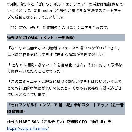
第4期、第5期と「ゼロワンギルド エンジニア」の活動は継続させて
いくとともに、01Boosterは今後もさまざまな方法でスタートアッ
プの成長支援を行ってまいります。
（*1）CTO、VPoE、創業期の１人目エンジニアを含みます。
過去参加CTO達のコメント（一部抜粋）
「なかなか出会えない同職種同フェーズの横のつながりができた。
毎回時間枠を気にしすぎずに自由な議論ができて楽しい」
「社内では相談できないことを言語化できた。それに対して忌憚な
く意見をいただくことができた」
「このコミュニティは経験に基づく議論ができれば良いという点で
とても心理的な障壁が低いのにめちゃくちゃ有意義な時間を過ごせ
ていると感じています」
「ゼロワンギルド エンジニア 第二期」参加スタートアップ（五十音
順 敬称略）
株式会社ARTISAN（アルチザン） 取締役CTO「沖永 凌」氏
https://corp.artisan.inc/