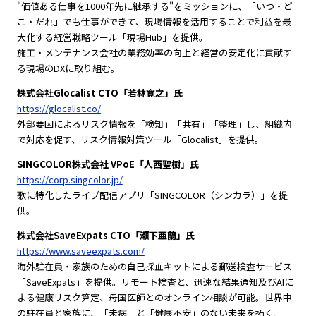
"価値ある仕事を1000年先に継承する"をミッションに、「いつ・ど
こ・だれ」でも仕事ができて、現場情報を活用することで利益を最
大化する経営戦略ツール「現場Hub」を提供。
施工・メンテナンス会社の業務効率の向上と経営の安定化に貢献す
る現場のDXに取り組む。
株式会社Glocalist CTO「若林寛之」氏
https://glocalist.co/
外部要因によるリスク情報を「検知」「共有」「整理」し、組織内
で対応を促す、リスク情報対策ツール「Glocalist」を提供。
SINGCOLOR株式会社 VPoE「人西聖樹」氏
https://corp.singcolor.jp/
歌に特化したライブ配信アプリ「SINGCOLOR（シンカラ）」を提
供。
株式会社SaveExpats CTO「瀬下亜蘭」氏
https://www.saveexpats.com/
海外駐在員・家族のための自己採血キットによる郵送検査サービス
「SaveExpats」を提供。リモート検査と、迅速な結果通知及びAIに
よる健康リスク算定、母国医師とのオンライン相談が可能。世界中
の駐在員と家族に、「未病」と「健康不安」のない未来を拓く。