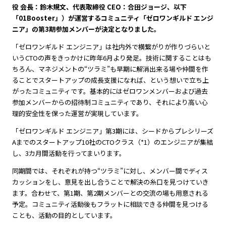
役 会長：鈴木規文、代表取締役 CEO：合田ジョージ、以下
「01Booster」）が運営するコミュニティ「ゼロワンギルド エンジ
ニア」の第3期参加メンバーが決定となりました。
「ゼロワンギルド エンジニア」は社内外で横繋がりが作りづらいと
いうCTOの声をきっかけに昨年6月より発足。技術に関することはも
ちろん、マネジメントの“ツラミ”も早期に解消出来る場や仲間を作
ることでスタートアップの成長支援になれば、という想いで立ち上
がったコミュニティです。基本的にはゼロワンメンバーおよび過去
参加メンバーからの招待制コミュニティであり、それにより高い心
理的安全性を保った運営が実現しています。
「ゼロワンギルド エンジニア」第3期には、シードからプレシリーズ
Aまでのスタートアップ10社のCTOクラス（*1）のエンジニアが集結
し、3カ月間活動を行ってまいります。
同期間では、それぞれが持つ“ツラミ”に対し、メンバー間でディス
カッションをし、意見を出し合うことで解決の糸口を見つけていき
ます。合わせて、第1期、第2期メンバーとの交流の場も用意される
予定。コミュニティ活動後もフラットに相談できる仲間を見つける
ことも、活動の目的としています。