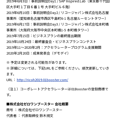
2019年6月3日：事前説明会Day1 / SAP Inspired.Lab（東京都千代田
区大手町１丁目６番１号 大手町ビル６階）
2019年6月10日：事前説明会Day2 / リコージャパン株式会社名古屋
事業所（愛知県名古屋市西区牛島町6-1 名古屋ルーセントタワー）
2019年6月17日：事前説明会Day3 / リコージャパン株式会社本町橋
事業所（大阪府大阪市中央区本町橋1-5 本町橋タワー）
2019年7月15日：ビジネスプランの最終提出期限
2019年10月24日：最終審査会・ビジネスプランコンテスト
2019年11〜2020年2月：アクセラレータープログラム支援期間
2020年2月20日：成果発表会（デモデイ）
※ 予定は変更される可能性があります。
※ 詳細については、下記URLをご参照ください。順次更新していき
ます。
URL：
http://ricoh2019.01booster.com/
（注１）コーポレートアクセラレーターは01Boosterの登録商標で
す。
■株式会社ゼロワンブースター 会社概要
商号 ： 株式会社ゼロワンブースター
代表者 ： 代表取締役 鈴木規文