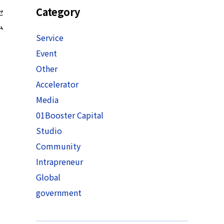
Category
セ
ム
Service
Event
Other
Accelerator
Media
01Booster Capital
Studio
Community
Intrapreneur
Global
government