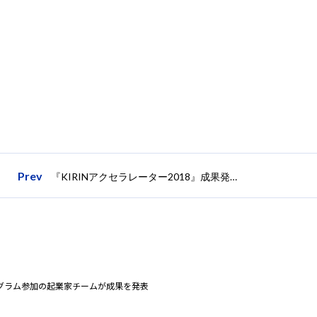
Prev
『KIRINアクセラレーター2018』成果発表会（Demo Day）を開催、支援プログラム参加の起業家チームが成果を発表
援プログラム参加の起業家チームが成果を発表