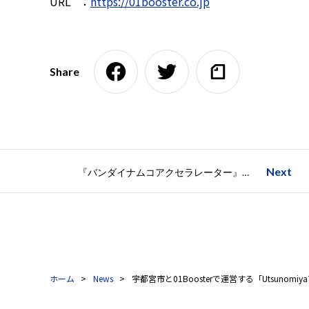
URL ：
https://01booster.co.jp
Share
Next
『バンダイナムコアクセラレーター』成果発表会（Demo Day）を開催、支援プログラム参加の起業家チームが成果を発表
ホーム
News
宇都宮市と01Boosterで運営する「Utsun