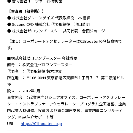
● 合同会社イーヴァ 石橋利也
【審査員（敬称略）】
● 株式会社グリーンデイズ 代表取締役 林 書緯
● Second CFO 株式会社 代表取締役 池田恭明
● 株式会社ゼロワンブースター 共同代表 合田ジョージ
（注１）コーポレートアクセラレーターは01Boosterの登録商標で
す。
■株式会社ゼロワンブースター 会社概要
商号 ： 株式会社ゼロワンブースター
代表者 ： 代表取締役 鈴木規文
所在地 ： 〒106-0044 東京都港区東麻布１丁目７−３ 第二渡邊ビル
7F
設立 ： 2012年3月
事業内容 ：起業家向けシェアオフィス、コーポレートアクセラレー
ター・イントラプレナーアクセラレータープログラム企画運営、企業
内起業人材研修、投資および資金調達支援、事業創造コンサルティ
ング、M&A仲介サポート等
URL ：
https://01booster.co.jp