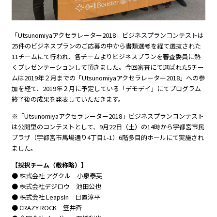
「Utsunomiyaアクセラレーター2018」ビジネスプランコンテストは
25件のビジネスプランのご応募の中から書類選考を経て選抜された
11チームにて行われ、各チームよりビジネスプランを審査委員に熱
くプレゼンテーションして頂きました。今回審査にて選ばれた5チー
ムは2019年２月までの「Utsunomiyaアクセラレーター2018」への参
加を経て、2019年２月に予定している「デモデイ」にてプログラム
終了後の成果を発表していただきます。
※「Utsunomiyaアクセラレーター2018」ビジネスプランコンテスト
は公開型のコンテストとして、9月22日（土）の14時から宇都宮市民
プラザ（宇都宮市馬場通り4丁目1-1）6階多目的ホールにて実施され
ました。
【採択チーム（敬称略）】
● 株式会社 アグクル 小泉泰英
● 株式会社デジロウ 池田公也
● 株式会社 LeapsIn 日置淳平
● CRAZY ROCK 笠井斉