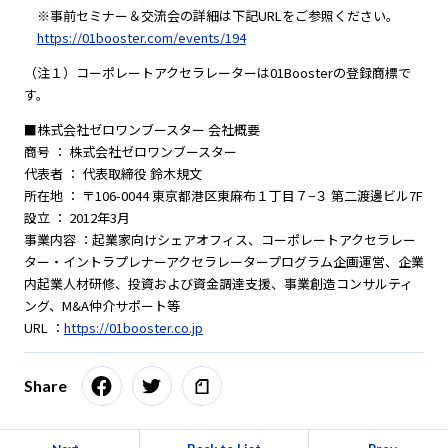
※事前セミナー＆交流会の詳細は下記URLをご参照ください。
https://01booster.com/events/194
（注１）コーポレートアクセラレーターは01Boosterの登録商標で
す。
■株式会社ゼロワンブースター 会社概要
商号 ： 株式会社ゼロワンブースター
代表者 ： 代表取締役 鈴木規文
所在地 ： 〒106-0044 東京都港区東麻布１丁目７−３ 第二渡邊ビル7F
設立 ： 2012年3月
事業内容 ：起業家向けシェアオフィス、コーポレートアクセラレー
ター・イントラプレナーアクセラレータープログラム企画運営、企業
内起業人材研修、投資および資金調達支援、事業創造コンサルティ
ング、M&A仲介サポート等
URL ：
https://01booster.co.jp
Share