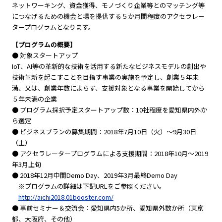
ネットワーキング、資金獲得、モノづくり企業等とのマッチング等
につなげるための機会と場を提供する５か月間程度のアクセラレー
タープログラムとなります。
【プログラムの概要】
● 対象スタートアップ
IoT、AI等の革新的な技術を活用する新たなビジネスモデルの創出や
技術革新を起こすことを目指す事業の実施を予定し、創業５年未
満、又は、創業年数によらず、支援対象となる事業を開始してから
５年未満の企業
● プログラム採択予定スタートアップ数：10社程度を愛知県内外か
ら選定
● ビジネスプランの募集期間：2018年7月10日（火）〜9月30日
（土）
● アクセラレータープログラムによる支援期間：2018年10月〜2019
年3月上旬
● 2018年12月中間Demo Day、2019年3月最終Demo Day
※プログラムの詳細は下記URLをご参照ください。
http://aichi2018.01booster.com/
● 事前セミナー＆交流会：愛知県内5か所、愛知県外数か所（東京
都、大阪府、その他）