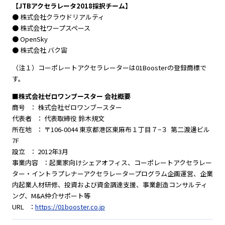
【JTBアクセラレータ2018採択チーム】
● 株式会社クラウドリアルティ
● 株式会社ワープスペース
● OpenSky
● 株式会社 バク宙
（注１）コーポレートアクセラレーターは01Boosterの登録商標で
す。
■株式会社ゼロワンブースター 会社概要
商号 ： 株式会社ゼロワンブースター
代表者 ： 代表取締役 鈴木規文
所在地 ： 〒106-0044 東京都港区東麻布１丁目７−３ 第二渡邊ビル
7F
設立 ： 2012年3月
事業内容 ：起業家向けシェアオフィス、コーポレートアクセラレー
ター・イントラプレナーアクセラレータープログラム企画運営、企業
内起業人材研修、投資および資金調達支援、事業創造コンサルティ
ング、M&A仲介サポート等
URL ：
https://01booster.co.jp