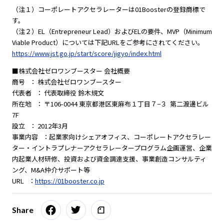
（注１）コーポレートアクセラレーターは01Boosterの登録商標で
す。
（注２）EL（Entrepreneur Lead）およびELの要件、MVP（Minimum
Viable Product）については下記URLをご参考にされてください。
https://www.jst.go.jp/start/score/jigyo/index.html
■株式会社ゼロワンブースター 会社概要
商号 ： 株式会社ゼロワンブースター
代表者 ： 代表取締役 鈴木規文
所在地 ： 〒106-0044 東京都港区東麻布１丁目７−３ 第二渡邊ビル
7F
設立 ： 2012年3月
事業内容 ：起業家向けシェアオフィス、コーポレートアクセラレー
ター・イントラプレナーアクセラレータープログラム企画運営、企業
内起業人材研修、投資および資金調達支援、事業創造コンサルティ
ング、M&A仲介サポート等
URL ：
https://01booster.co.jp
Share