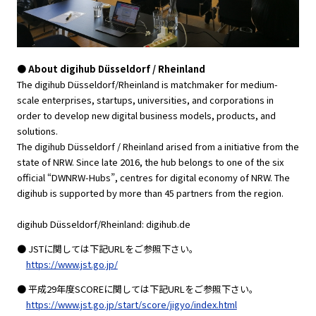
● About digihub Düsseldorf / Rheinland
The digihub Düsseldorf/Rheinland is matchmaker for medium-
scale enterprises, startups, universities, and corporations in
order to develop new digital business models, products, and
solutions.
The digihub Düsseldorf / Rheinland arised from a initiative from the
state of NRW. Since late 2016, the hub belongs to one of the six
official “DWNRW-Hubs”, centres for digital economy of NRW. The
digihub is supported by more than 45 partners from the region.
digihub Düsseldorf/Rheinland: digihub.de
● JSTに関しては下記URLをご参照下さい。
https://www.jst.go.jp/
● 平成29年度SCOREに関しては下記URLをご参照下さい。
https://www.jst.go.jp/start/score/jigyo/index.html