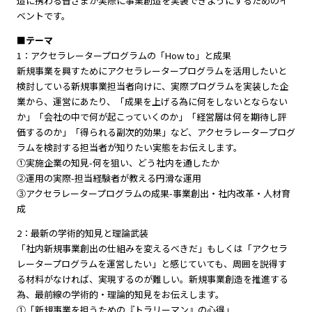
造に携わる皆さまが実際に事業創造を実装できようにするためのイ
ベントです。
■テーマ
1：アクセラレータープログラムの「How to」と成果
新規事業を興すためにアクセラレータープログラムを活⽤したいと
検討している新規事業担当者向けに、実際プログラムを実装した企
業から、運営にあたり、「成果を上げる為に何をしないとならない
か」「会社の中で何が起こっていくのか」「経営層は何を期待し評
価するのか」「得られる副次的効果」など、アクセラレータープログ
ラムを検討する担当者が知りたい実態をお伝えします。
①実施企業の知⾒-何を狙い、どう社内を通したか
②運⽤の実際-担当経験者が教える円滑な運⽤
③アクセラレータープログラムの成果-事業創出・社内改⾰・⼈材育
成
2：最新の学術的知⾒と理論武装
「社内新規事業創出の仕組みを変えるべきだ」もしくは「アクセラ
レータープログラムを運営したい」と感じていても、周囲を説得す
る材料がなければ、実現するのが難しい。新規事業創造を推進する
為、最前線の学術的・理論的知⾒をお伝えします。
①「新規事業を担うための『トラリーマン』の⼼得」